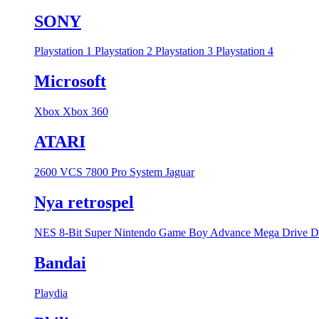
SONY
Playstation 1
Playstation 2
Playstation 3
Playstation 4
Microsoft
Xbox
Xbox 360
ATARI
2600 VCS
7800 Pro System
Jaguar
Nya retrospel
NES 8-Bit
Super Nintendo
Game Boy Advance
Mega Drive
D
Bandai
Playdia