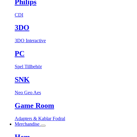
Philips
CDI
3DO
3DO Interactive
PC
Spel
Tillbehör
SNK
Neo Geo Aes
Game Room
Adapters & Kablar
Fodral
Merchandise
Hem