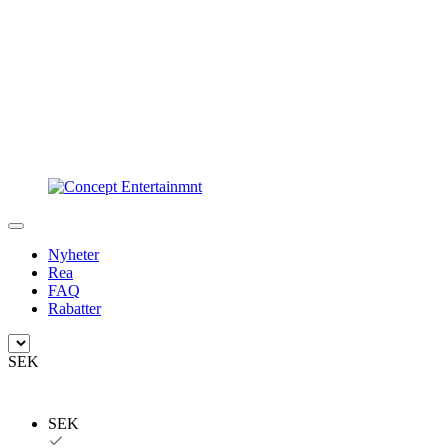
Nyheter
Rea
FAQ
Rabatter
SEK
SEK