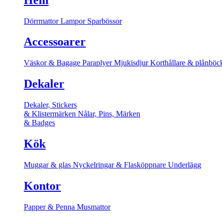
Dörrmattor
Lampor
Sparbössor
Accessoarer
Väskor & Bagage
Paraplyer
Mjukisdjur
Korthållare & plånböc
Dekaler
Dekaler, Stickers
& Klistermärken
Nålar, Pins, Märken
& Badges
Kök
Muggar & glas
Nyckelringar & Flasköppnare
Underlägg
Kontor
Papper & Penna
Musmattor