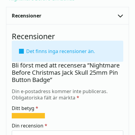
Recensioner
Recensioner
Det finns inga recensioner än.
Bli först med att recensera ”Nightmare
Before Christmas Jack Skull 25mm Pin
Button Badge”
Din e-postadress kommer inte publiceras.
Obligatoriska fält är märkta
*
Ditt betyg
*
1
2
3
4
5
av
av
av
av
av
Din recension
*
5
5
5
5
5
stjärnor
stjärnor
stjärnor
stjärnor
stjärnor