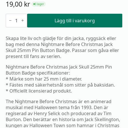
19,00
kr
I lager
●
Nightmare
Before
Lägg till i varukorg
Christmas
Jack
Skull
Skapa lite liv och glädje för din jacka, ryggsäck eller
25mm
Pin
bag med denna Nightmare Before Christmas Jack
Button
Skull 25mm Pin Button Badge. Passar som gåva eller
Badge
present till fans av serien.
mängd
Nightmare Before Christmas Jack Skull 25mm Pin
Button Badge specifikationer:
* Märke som har 25 mm i diameter.
* Fästes med säkerhetsnål som sitter på baksidan.
* Officiellt licensierad produkt.
The Nightmare Before Christmas är en animerad
musikal med Halloween tema från 1993. Den är
regiserad av Henry Selick och producerad av Tim
Burton. Den berättar en historia om Jack Skellington,
kungen av Halloween Town som hamnar i Christmas