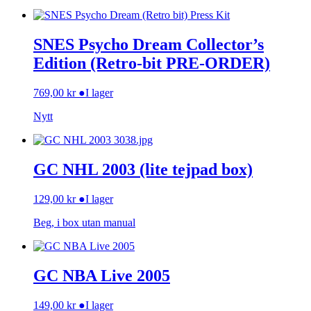
SNES Psycho Dream Collector’s
Edition (Retro-bit PRE-ORDER)
769,00
kr
●
I lager
Nytt
GC NHL 2003 (lite tejpad box)
129,00
kr
●
I lager
Beg, i box utan manual
GC NBA Live 2005
149,00
kr
●
I lager