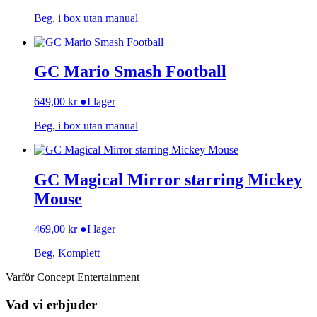
Beg, i box utan manual
GC Mario Smash Football
649,00
kr
●
I lager
Beg, i box utan manual
GC Magical Mirror starring Mickey
Mouse
469,00
kr
●
I lager
Beg, Komplett
Varför Concept Entertainment
Vad vi erbjuder