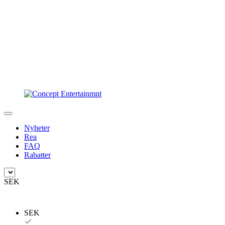
Nyheter
Rea
FAQ
Rabatter
SEK
SEK