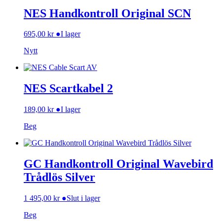
NES Handkontroll Original SCN
695,00
kr
●
I lager
Nytt
NES Scartkabel 2
189,00
kr
●
I lager
Beg
GC Handkontroll Original Wavebird
Trådlös Silver
1 495,00
kr
●
Slut i lager
Beg