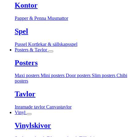
Kontor
Papper & Penna
Musmattor
Spel
Pussel
Kortlekar & sällskapsspel
Posters & Tavlor
Posters
Maxi posters
Mini posters
Door posters
Slim posters
Chibi
posters
Tavlor
Inramade tavlor
Canvastavlor
Vinyl
Vinylskivor