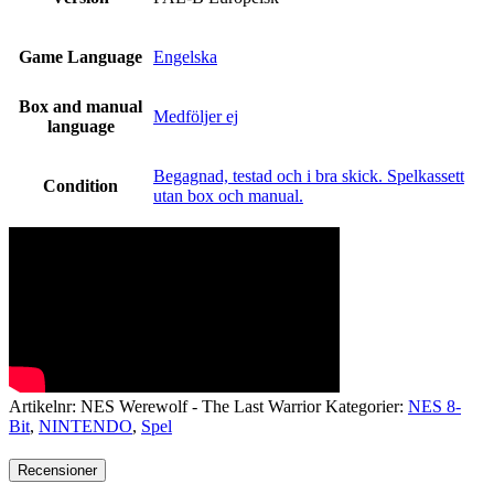
Game Language
Engelska
Box and manual
Medföljer ej
language
Begagnad, testad och i bra skick. Spelkassett
Condition
utan box och manual.
Artikelnr:
NES Werewolf - The Last Warrior
Kategorier:
NES 8-
Bit
,
NINTENDO
,
Spel
Recensioner