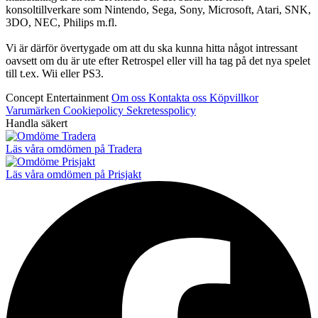
konsoltillverkare som Nintendo, Sega, Sony, Microsoft, Atari, SNK,
3DO, NEC, Philips m.fl.
Vi är därför övertygade om att du ska kunna hitta något intressant
oavsett om du är ute efter Retrospel eller vill ha tag på det nya spelet
till t.ex. Wii eller PS3.
Concept Entertainment
Om oss
Kontakta oss
Köpvillkor
Varumärken
Cookiepolicy
Sekretesspolicy
Handla säkert
Läs våra omdömen på Tradera
Läs våra omdömen på Prisjakt