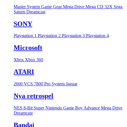
Master System
Game Gear
Mega Drive
Mega CD
32X
Sega
Saturn
Dreamcast
SONY
Playstation 1
Playstation 2
Playstation 3
Playstation 4
Microsoft
Xbox
Xbox 360
ATARI
2600 VCS
7800 Pro System
Jaguar
Nya retrospel
NES 8-Bit
Super Nintendo
Game Boy Advance
Mega Drive
Dreamcast
Bandai