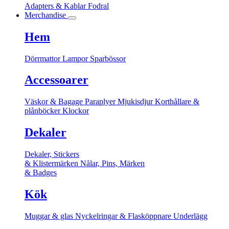
Adapters & Kablar
Fodral
Merchandise
Hem
Dörrmattor
Lampor
Sparbössor
Accessoarer
Väskor & Bagage
Paraplyer
Mjukisdjur
Korthållare &
plånböcker
Klockor
Dekaler
Dekaler, Stickers
& Klistermärken
Nålar, Pins, Märken
& Badges
Kök
Muggar & glas
Nyckelringar & Flasköppnare
Underlägg