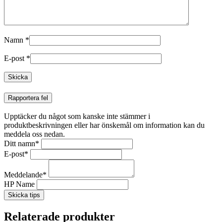
Namn
*
E-post
*
Rapportera fel
Upptäcker du något som kanske inte stämmer i
produktbeskrivningen eller har önskemål om information kan du
meddela oss nedan.
Ditt namn
*
E-post
*
Meddelande
*
HP Name
Skicka tips
Relaterade produkter