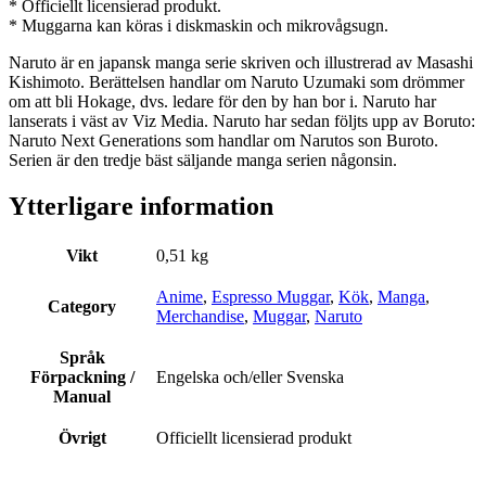
* Officiellt licensierad produkt.
* Muggarna kan köras i diskmaskin och mikrovågsugn.
Naruto är en japansk manga serie skriven och illustrerad av Masashi
Kishimoto. Berättelsen handlar om Naruto Uzumaki som drömmer
om att bli Hokage, dvs. ledare för den by han bor i. Naruto har
lanserats i väst av Viz Media. Naruto har sedan följts upp av Boruto:
Naruto Next Generations som handlar om Narutos son Buroto.
Serien är den tredje bäst säljande manga serien någonsin.
Ytterligare information
Vikt
0,51 kg
Anime
,
Espresso Muggar
,
Kök
,
Manga
,
Category
Merchandise
,
Muggar
,
Naruto
Språk
Förpackning /
Engelska och/eller Svenska
Manual
Övrigt
Officiellt licensierad produkt