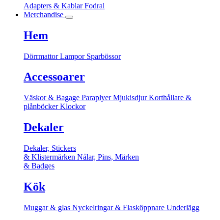
Adapters & Kablar
Fodral
Merchandise
Hem
Dörrmattor
Lampor
Sparbössor
Accessoarer
Väskor & Bagage
Paraplyer
Mjukisdjur
Korthållare &
plånböcker
Klockor
Dekaler
Dekaler, Stickers
& Klistermärken
Nålar, Pins, Märken
& Badges
Kök
Muggar & glas
Nyckelringar & Flasköppnare
Underlägg