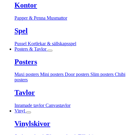
Kontor
Papper & Penna
Musmattor
Spel
Pussel
Kortlekar & sällskapsspel
Posters & Tavlor
Posters
Maxi posters
Mini posters
Door posters
Slim posters
Chibi
posters
Tavlor
Inramade tavlor
Canvastavlor
Vinyl
Vinylskivor