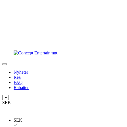
Nyheter
Rea
FAQ
Rabatter
SEK
SEK