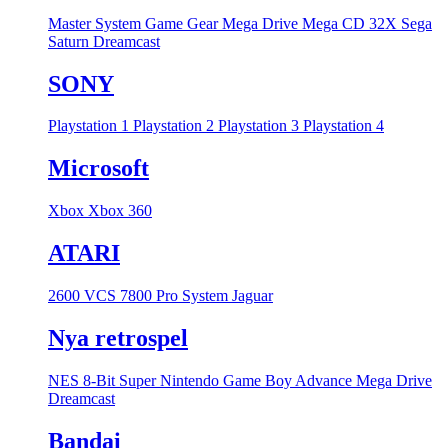
Master System
Game Gear
Mega Drive
Mega CD
32X
Sega
Saturn
Dreamcast
SONY
Playstation 1
Playstation 2
Playstation 3
Playstation 4
Microsoft
Xbox
Xbox 360
ATARI
2600 VCS
7800 Pro System
Jaguar
Nya retrospel
NES 8-Bit
Super Nintendo
Game Boy Advance
Mega Drive
Dreamcast
Bandai