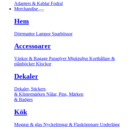
Adapters & Kablar
Fodral
Merchandise
Hem
Dörrmattor
Lampor
Sparbössor
Accessoarer
Väskor & Bagage
Paraplyer
Mjukisdjur
Korthållare &
plånböcker
Klockor
Dekaler
Dekaler, Stickers
& Klistermärken
Nålar, Pins, Märken
& Badges
Kök
Muggar & glas
Nyckelringar & Flasköppnare
Underlägg