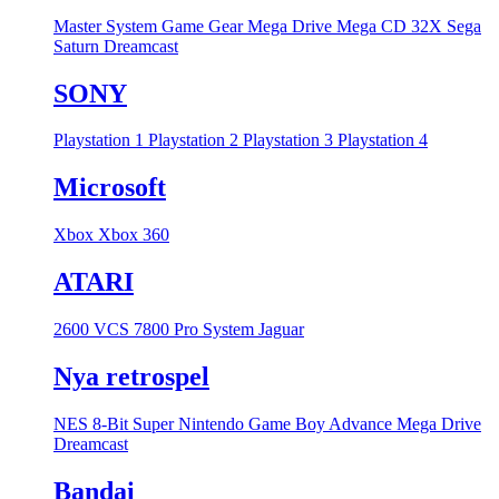
Master System
Game Gear
Mega Drive
Mega CD
32X
Sega
Saturn
Dreamcast
SONY
Playstation 1
Playstation 2
Playstation 3
Playstation 4
Microsoft
Xbox
Xbox 360
ATARI
2600 VCS
7800 Pro System
Jaguar
Nya retrospel
NES 8-Bit
Super Nintendo
Game Boy Advance
Mega Drive
Dreamcast
Bandai