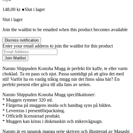
148,00
kr
●
Slut i lager
Slut i lager
Join the waitlist to be emailed when this product becomes available
Dismiss notification
Enter your email address to join the waitlist for this product
Join Waitlist
Naruto Shippuden Konoha Mugg är perfekt för kaffe, te eller varm
choklad. Ta en paus och njut. Passa samtidigt på att göra det med
stil! Varför ha en vanlig tråkig mugg när det finns såna här? En
perfekt present eller gåva till alla fans av serien.
Naruto Shippuden Konoha Mugg specifikationer:
* Muggen rymmer 320 ml.
* Färgerna på muggens insida och handtag syns på bilden.
* Levereras i presentförpackning.
* Officiellt licensierad produkt.
* Muggen kan köras i diskmaskin och mikrovågsugn.
Naruto är en japansk manga serie skriven och illustrerad av Masashi