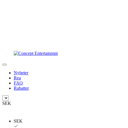
Nyheter
Rea
FAQ
Rabatter
SEK
SEK