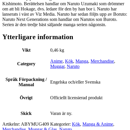
Kishimoto. Berättelsen handlar om Naruto Uzumaki som drömmer
om att bli Hokage, dvs. ledare för den by han bor i. Naruto har
lanserats i väst av Viz Media. Naruto har sedan följts upp av Boruto:
Naruto Next Generations som handlar om Narutos son Buroto.
Serien är den tredje bäst säljande manga serien någonsin.
Ytterligare information
Vikt
0,46 kg
Anime
,
Kök
,
Manga
,
Merchandise
,
Category
Muggar
,
Naruto
Språk Förpackning /
Engelska och/eller Svenska
Manual
Övrigt
Officiellt licensierad produkt
Skick
Varan är ny.
Artikelnr:
ABYMUG409
Kategorier:
Kök
,
Manga & Anime
,
Merchandise
,
Muggar & Glas
,
Naruto