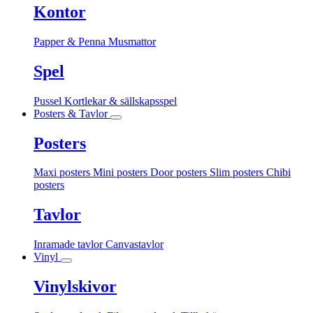
Kontor
Papper & Penna
Musmattor
Spel
Pussel
Kortlekar & sällskapsspel
Posters & Tavlor
Posters
Maxi posters
Mini posters
Door posters
Slim posters
Chibi
posters
Tavlor
Inramade tavlor
Canvastavlor
Vinyl
Vinylskivor