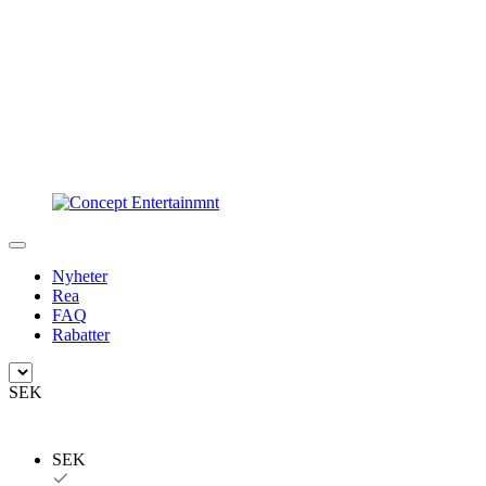
Nyheter
Rea
FAQ
Rabatter
SEK
SEK