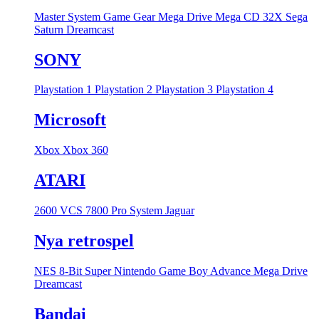
Master System
Game Gear
Mega Drive
Mega CD
32X
Sega
Saturn
Dreamcast
SONY
Playstation 1
Playstation 2
Playstation 3
Playstation 4
Microsoft
Xbox
Xbox 360
ATARI
2600 VCS
7800 Pro System
Jaguar
Nya retrospel
NES 8-Bit
Super Nintendo
Game Boy Advance
Mega Drive
Dreamcast
Bandai