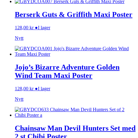
Berserk Guts & Griffith Maxi Poster
128,00
kr
●
I lager
Nytt
Jojo’s Bizarre Adventure Golden
Wind Team Maxi Poster
128,00
kr
●
I lager
Nytt
Chainsaw Man Devil Hunters Set med
2 st Chibi Poster