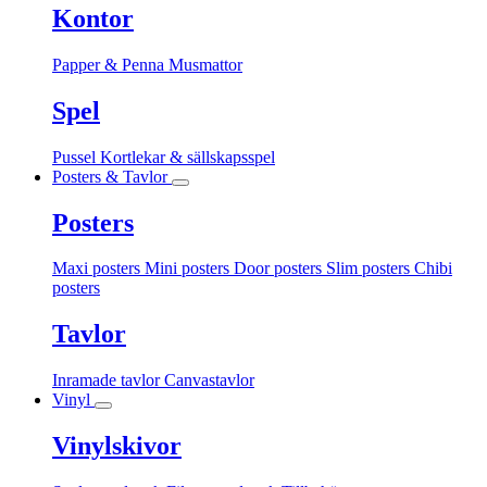
Kontor
Papper & Penna
Musmattor
Spel
Pussel
Kortlekar & sällskapsspel
Posters & Tavlor
Posters
Maxi posters
Mini posters
Door posters
Slim posters
Chibi
posters
Tavlor
Inramade tavlor
Canvastavlor
Vinyl
Vinylskivor