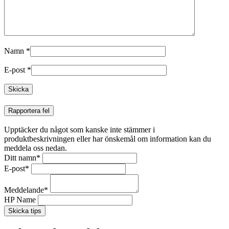
Namn
*
E-post
*
Rapportera fel
Upptäcker du något som kanske inte stämmer i
produktbeskrivningen eller har önskemål om information kan du
meddela oss nedan.
Ditt namn
*
E-post
*
Meddelande
*
HP Name
Skicka tips