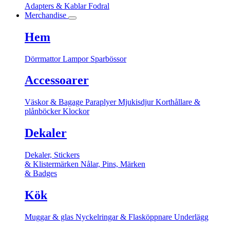
Adapters & Kablar
Fodral
Merchandise
Hem
Dörrmattor
Lampor
Sparbössor
Accessoarer
Väskor & Bagage
Paraplyer
Mjukisdjur
Korthållare &
plånböcker
Klockor
Dekaler
Dekaler, Stickers
& Klistermärken
Nålar, Pins, Märken
& Badges
Kök
Muggar & glas
Nyckelringar & Flasköppnare
Underlägg