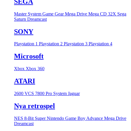
SEGA
Master System
Game Gear
Mega Drive
Mega CD
32X
Sega
Saturn
Dreamcast
SONY
Playstation 1
Playstation 2
Playstation 3
Playstation 4
Microsoft
Xbox
Xbox 360
ATARI
2600 VCS
7800 Pro System
Jaguar
Nya retrospel
NES 8-Bit
Super Nintendo
Game Boy Advance
Mega Drive
Dreamcast