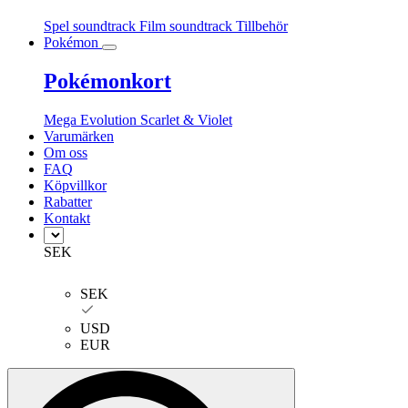
Spel soundtrack
Film soundtrack
Tillbehör
Pokémon
Pokémonkort
Mega Evolution
Scarlet & Violet
Varumärken
Om oss
FAQ
Köpvillkor
Rabatter
Kontakt
SEK
SEK
USD
EUR