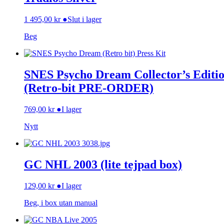
1 495,00
kr
●
Slut i lager
Beg
SNES Psycho Dream Collector’s Editi
(Retro-bit PRE-ORDER)
769,00
kr
●
I lager
Nytt
GC NHL 2003 (lite tejpad box)
129,00
kr
●
I lager
Beg, i box utan manual