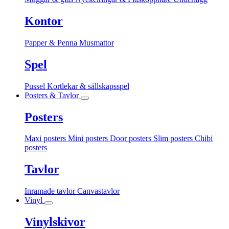
Kontor
Papper & Penna
Musmattor
Spel
Pussel
Kortlekar & sällskapsspel
Posters & Tavlor
Posters
Maxi posters
Mini posters
Door posters
Slim posters
Chibi
posters
Tavlor
Inramade tavlor
Canvastavlor
Vinyl
Vinylskivor