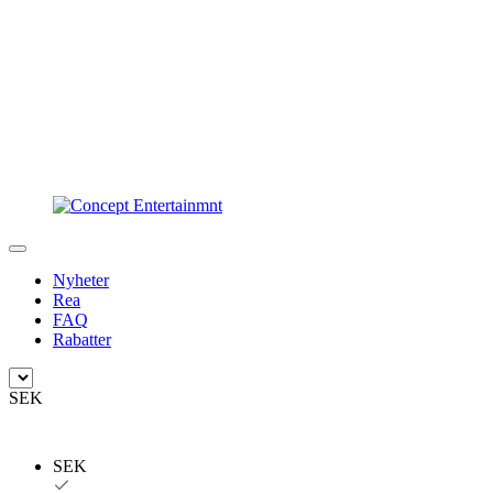
Nyheter
Rea
FAQ
Rabatter
SEK
SEK