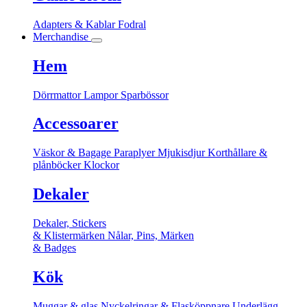
Adapters & Kablar
Fodral
Merchandise
Hem
Dörrmattor
Lampor
Sparbössor
Accessoarer
Väskor & Bagage
Paraplyer
Mjukisdjur
Korthållare &
plånböcker
Klockor
Dekaler
Dekaler, Stickers
& Klistermärken
Nålar, Pins, Märken
& Badges
Kök
Muggar & glas
Nyckelringar & Flasköppnare
Underlägg