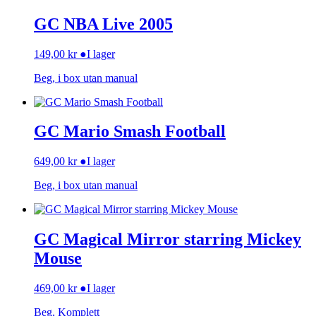
GC NBA Live 2005
149,00
kr
●
I lager
Beg, i box utan manual
GC Mario Smash Football
649,00
kr
●
I lager
Beg, i box utan manual
GC Magical Mirror starring Mickey
Mouse
469,00
kr
●
I lager
Beg, Komplett