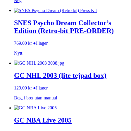
Beg
SNES Psycho Dream Collector’s
Edition (Retro-bit PRE-ORDER)
769,00
kr
●
I lager
Nytt
GC NHL 2003 (lite tejpad box)
129,00
kr
●
I lager
Beg, i box utan manual
GC NBA Live 2005