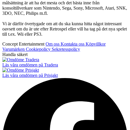
målsättning är att ha det mesta och det bästa inne från
konsoltillverkare som Nintendo, Sega, Sony, Microsoft, Atari, SNK,
3DO, NEC, Philips m.fl.
Vi är därför övertygade om att du ska kunna hitta något intressant
oavsett om du är ute efter Retrospel eller vill ha tag på det nya spelet
till t.ex. Wii eller PS3.
Concept Entertainment
Om oss
Kontakta oss
Köpvillkor
Varumärken
Cookiepolicy
Sekretesspolicy
Handla säkert
Läs våra omdömen på Tradera
Läs våra omdömen på Prisjakt