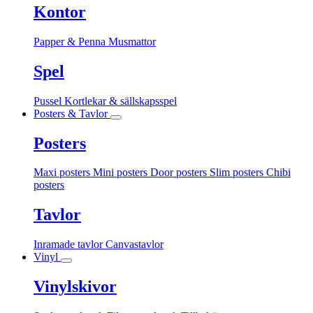
Kontor
Papper & Penna
Musmattor
Spel
Pussel
Kortlekar & sällskapsspel
Posters & Tavlor
Posters
Maxi posters
Mini posters
Door posters
Slim posters
Chibi
posters
Tavlor
Inramade tavlor
Canvastavlor
Vinyl
Vinylskivor