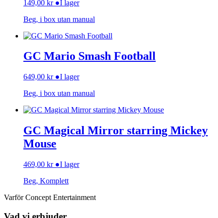
149,00
kr
●
I lager
Beg, i box utan manual
GC Mario Smash Football
649,00
kr
●
I lager
Beg, i box utan manual
GC Magical Mirror starring Mickey
Mouse
469,00
kr
●
I lager
Beg, Komplett
Varför Concept Entertainment
Vad vi erbjuder