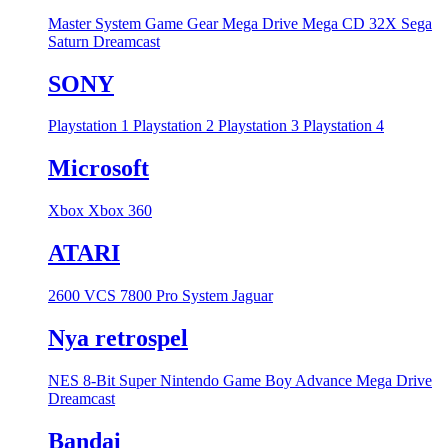
Master System
Game Gear
Mega Drive
Mega CD
32X
Sega
Saturn
Dreamcast
SONY
Playstation 1
Playstation 2
Playstation 3
Playstation 4
Microsoft
Xbox
Xbox 360
ATARI
2600 VCS
7800 Pro System
Jaguar
Nya retrospel
NES 8-Bit
Super Nintendo
Game Boy Advance
Mega Drive
Dreamcast
Bandai