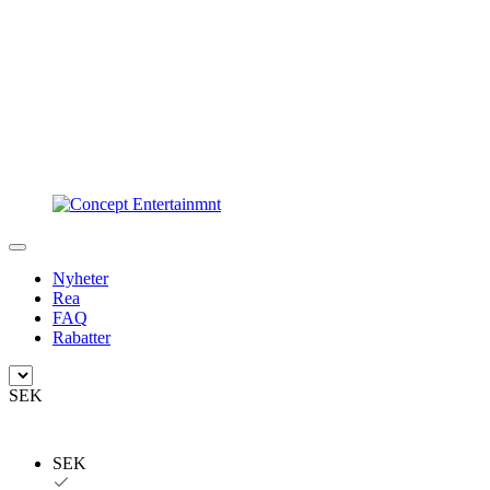
Nyheter
Rea
FAQ
Rabatter
SEK
SEK