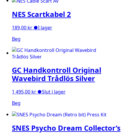
NES Scartkabel 2
189,00
kr
●
I lager
Beg
GC Handkontroll Original
Wavebird Trådlös Silver
1 495,00
kr
●
Slut i lager
Beg
SNES Psycho Dream Collector’s