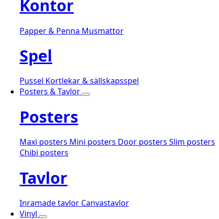
Kontor
Papper & Penna
Musmattor
Spel
Pussel
Kortlekar & sällskapsspel
Posters & Tavlor
Posters
Maxi posters
Mini posters
Door posters
Slim posters
Chibi posters
Tavlor
Inramade tavlor
Canvastavlor
Vinyl