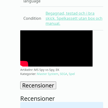
language
Begagnad, testad och i bra
Condition
skick. Spelkassett utan box och
manual.
Artikelnr:
MS Spy vs Spy, EK
Kategorier:
Master System
,
SEGA
,
Spel
Recensioner
Recensioner