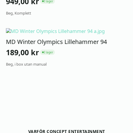
949,00
kr
I lager
●
Beg, Komplett
MD Winter Olympics Lillehammer 94
189,00
kr
I lager
●
Beg, i box utan manual
VARFÖR CONCEPT ENTERTAINMENT