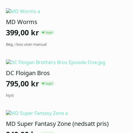
MD Worms
399,00
kr
I lager
●
Beg, i box utan manual
DC Floigan Bros
795,00
kr
I lager
●
Nytt
MD Super Fantasy Zone (nedsatt pris)