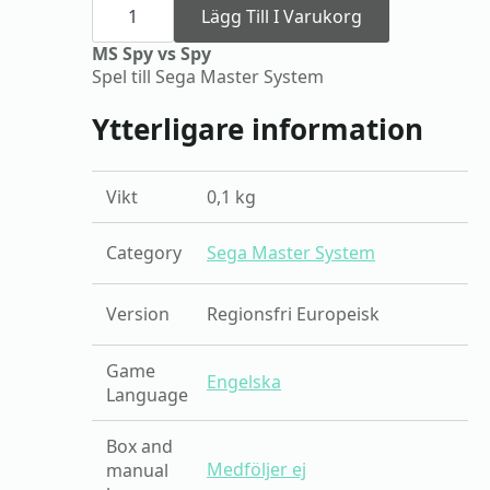
Spy
Lägg Till I Varukorg
vs
Spy
MS Spy vs Spy
mängd
Spel till Sega Master System
Ytterligare information
Vikt
0,1 kg
Category
Sega Master System
Version
Regionsfri Europeisk
Game
Engelska
Language
Box and
Medföljer ej
manual