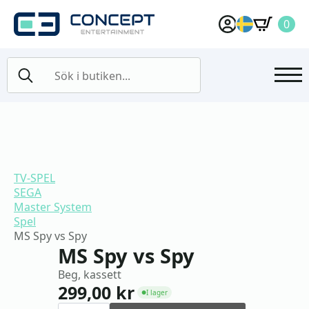
0
Search
for:
TV-SPEL
SEGA
Master System
Spel
MS Spy vs Spy
MS Spy vs Spy
Beg, kassett
299,00
kr
I lager
●
MS