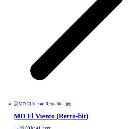
MD El Viento (Retro-bit)
1 449,00
kr
●
I lager