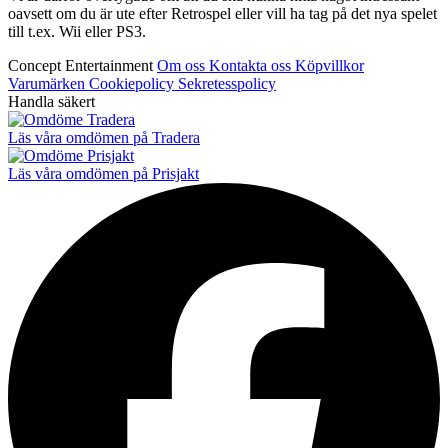
oavsett om du är ute efter Retrospel eller vill ha tag på det nya spelet
till t.ex. Wii eller PS3.
Concept Entertainment
Om oss
Kontakta oss
Köpvillkor
Varumärken
Cookiepolicy
Sekretesspolicy
Handla säkert
Läs våra omdömen på Tradera
Läs våra omdömen på Prisjakt