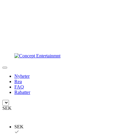
Nyheter
Rea
FAQ
Rabatter
SEK
SEK