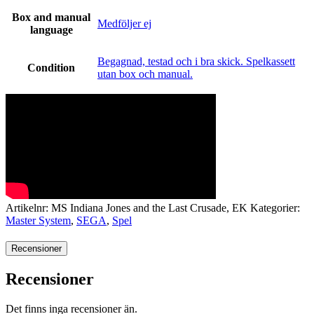
Box and manual
Medföljer ej
language
Begagnad, testad och i bra skick. Spelkassett
Condition
utan box och manual.
Artikelnr:
MS Indiana Jones and the Last Crusade, EK
Kategorier:
Master System
,
SEGA
,
Spel
Recensioner
Recensioner
Det finns inga recensioner än.