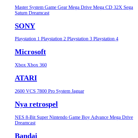
Master System
Game Gear
Mega Drive
Mega CD
32X
Sega
Saturn
Dreamcast
SONY
Playstation 1
Playstation 2
Playstation 3
Playstation 4
Microsoft
Xbox
Xbox 360
ATARI
2600 VCS
7800 Pro System
Jaguar
Nya retrospel
NES 8-Bit
Super Nintendo
Game Boy Advance
Mega Drive
Dreamcast
Bandai