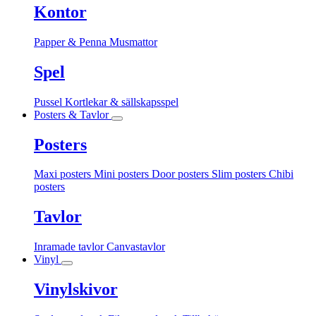
Kontor
Papper & Penna
Musmattor
Spel
Pussel
Kortlekar & sällskapsspel
Posters & Tavlor
Posters
Maxi posters
Mini posters
Door posters
Slim posters
Chibi
posters
Tavlor
Inramade tavlor
Canvastavlor
Vinyl
Vinylskivor