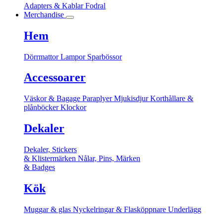
Adapters & Kablar
Fodral
Merchandise
Hem
Dörrmattor
Lampor
Sparbössor
Accessoarer
Väskor & Bagage
Paraplyer
Mjukisdjur
Korthållare &
plånböcker
Klockor
Dekaler
Dekaler, Stickers
& Klistermärken
Nålar, Pins, Märken
& Badges
Kök
Muggar & glas
Nyckelringar & Flasköppnare
Underlägg