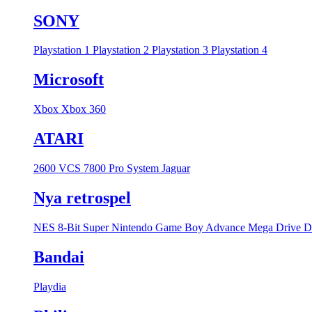
SONY
Playstation 1
Playstation 2
Playstation 3
Playstation 4
Microsoft
Xbox
Xbox 360
ATARI
2600 VCS
7800 Pro System
Jaguar
Nya retrospel
NES 8-Bit
Super Nintendo
Game Boy Advance
Mega Drive
D
Bandai
Playdia