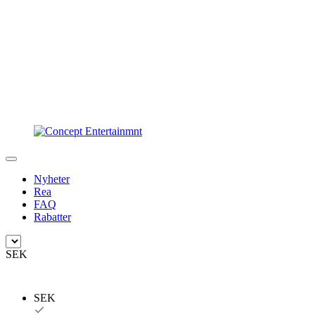
Nyheter
Rea
FAQ
Rabatter
SEK
SEK