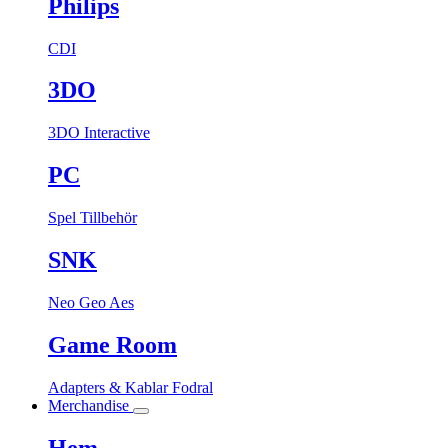
Philips
CDI
3DO
3DO Interactive
PC
Spel
Tillbehör
SNK
Neo Geo Aes
Game Room
Adapters & Kablar
Fodral
Merchandise
Hem