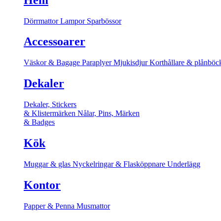
Dörrmattor
Lampor
Sparbössor
Accessoarer
Väskor & Bagage
Paraplyer
Mjukisdjur
Korthållare & plånböc
Dekaler
Dekaler, Stickers
& Klistermärken
Nålar, Pins, Märken
& Badges
Kök
Muggar & glas
Nyckelringar & Flasköppnare
Underlägg
Kontor
Papper & Penna
Musmattor