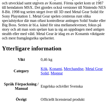
och utvecklad samt utgiven av Konami. Första spelet kom ut 1987
till hemdatorn MSX. Det gjordes också versioner till Nintendo NES
8-Bit. 1998 tog serien steget över till 3D med Metal Gear Solid för
Sony Playstation 1. Metal Gear spelen centreras runt olika
specialstyrkor där man oftast kontrollerar antingen Solid Snake eller
Big Boss. Serien är bl.a. känd för sina mellansekvenser, fokus på
story och att man som spelare kan ta sig an uppdragen med antigen
stealth eller med våld. Metal Gear är idag en av Konamis viktigaste
och mest framgångsrika spelserier.
Ytterligare information
Vikt
0,46 kg
Kök
,
Konami
,
Merchandise
,
Metal Gear
Category
Solid
,
Muggar
Språk Förpackning /
Engelska och/eller Svenska
Manual
Övrigt
Officiellt licensierad produkt