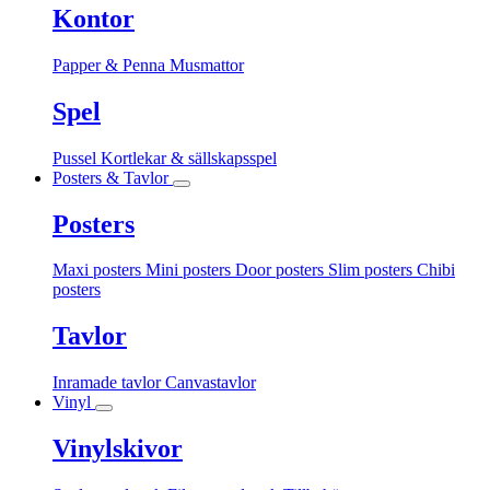
Kontor
Papper & Penna
Musmattor
Spel
Pussel
Kortlekar & sällskapsspel
Posters & Tavlor
Posters
Maxi posters
Mini posters
Door posters
Slim posters
Chibi
posters
Tavlor
Inramade tavlor
Canvastavlor
Vinyl
Vinylskivor