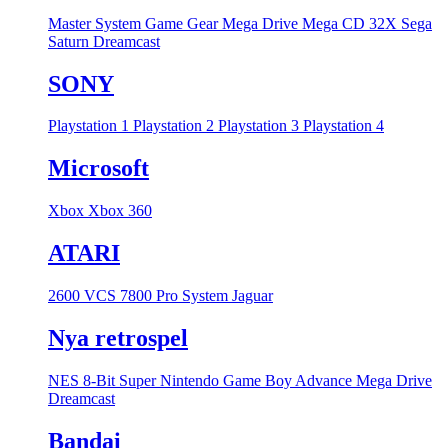
Master System
Game Gear
Mega Drive
Mega CD
32X
Sega
Saturn
Dreamcast
SONY
Playstation 1
Playstation 2
Playstation 3
Playstation 4
Microsoft
Xbox
Xbox 360
ATARI
2600 VCS
7800 Pro System
Jaguar
Nya retrospel
NES 8-Bit
Super Nintendo
Game Boy Advance
Mega Drive
Dreamcast
Bandai