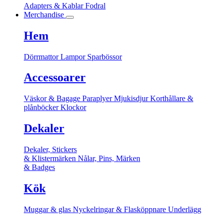
Adapters & Kablar
Fodral
Merchandise
Hem
Dörrmattor
Lampor
Sparbössor
Accessoarer
Väskor & Bagage
Paraplyer
Mjukisdjur
Korthållare &
plånböcker
Klockor
Dekaler
Dekaler, Stickers
& Klistermärken
Nålar, Pins, Märken
& Badges
Kök
Muggar & glas
Nyckelringar & Flasköppnare
Underlägg