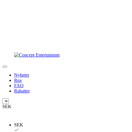
Nyheter
Rea
FAQ
Rabatter
SEK
SEK