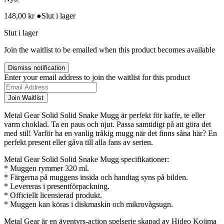
148,00
kr
●
Slut i lager
Slut i lager
Join the waitlist to be emailed when this product becomes available
Dismiss notification
Enter your email address to join the waitlist for this product
Join Waitlist
Metal Gear Solid Solid Snake Mugg är perfekt för kaffe, te eller
varm choklad. Ta en paus och njut. Passa samtidigt på att göra det
med stil! Varför ha en vanlig tråkig mugg när det finns såna här? En
perfekt present eller gåva till alla fans av serien.
Metal Gear Solid Solid Snake Mugg specifikationer:
* Muggen rymmer 320 ml.
* Färgerna på muggens insida och handtag syns på bilden.
* Levereras i presentförpackning.
* Officiellt licensierad produkt.
* Muggen kan köras i diskmaskin och mikrovågsugn.
Metal Gear är en äventyrs-action spelserie skapad av Hideo Kojima