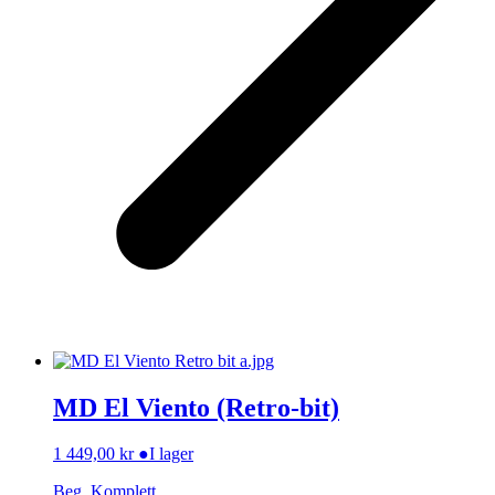
MD El Viento (Retro-bit)
1 449,00
kr
●
I lager
Beg, Komplett