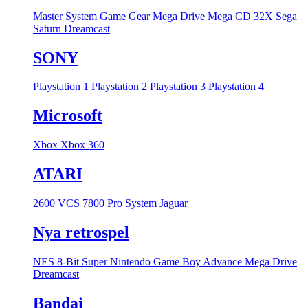
Master System
Game Gear
Mega Drive
Mega CD
32X
Sega
Saturn
Dreamcast
SONY
Playstation 1
Playstation 2
Playstation 3
Playstation 4
Microsoft
Xbox
Xbox 360
ATARI
2600 VCS
7800 Pro System
Jaguar
Nya retrospel
NES 8-Bit
Super Nintendo
Game Boy Advance
Mega Drive
Dreamcast
Bandai