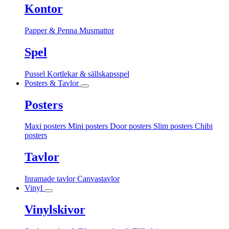
Kontor
Papper & Penna
Musmattor
Spel
Pussel
Kortlekar & sällskapsspel
Posters & Tavlor
Posters
Maxi posters
Mini posters
Door posters
Slim posters
Chibi
posters
Tavlor
Inramade tavlor
Canvastavlor
Vinyl
Vinylskivor