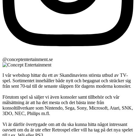
@conceptentertainment.se
I vår webshop hittar du ett av Skandinaviens största utbud av TV-
spel. Sortimentet innehåller både nytt och begagnat och sträcker sig
från sent 70-tal till de senaste släppen för dagens moderna konsoler.
Förutom spel så säljer vi även konsoler samt tillbehör och vår
målsättning är att ha det mesta och det bästa inne från
konsoltillverkare som Nintendo, Sega, Sony, Microsoft, Atari, SNK,
3DO, NEC, Philips m.fl.
Vi är därför övertygade om att du ska kunna hitta något intressant
oavsett om du är ute efter Retrospel eller vill ha tag på det nya spelet
till t.ex. Wii eller PS3.