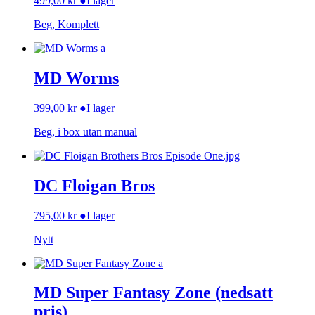
499,00
kr
●
I lager
Beg, Komplett
MD Worms
399,00
kr
●
I lager
Beg, i box utan manual
DC Floigan Bros
795,00
kr
●
I lager
Nytt
MD Super Fantasy Zone (nedsatt
pris)