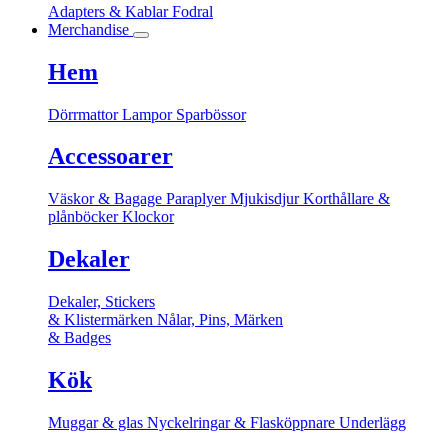
Adapters & Kablar
Fodral
Merchandise
Hem
Dörrmattor
Lampor
Sparbössor
Accessoarer
Väskor & Bagage
Paraplyer
Mjukisdjur
Korthållare &
plånböcker
Klockor
Dekaler
Dekaler, Stickers
& Klistermärken
Nålar, Pins, Märken
& Badges
Kök
Muggar & glas
Nyckelringar & Flasköppnare
Underlägg