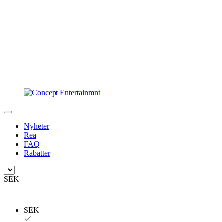
Nyheter
Rea
FAQ
Rabatter
SEK
SEK