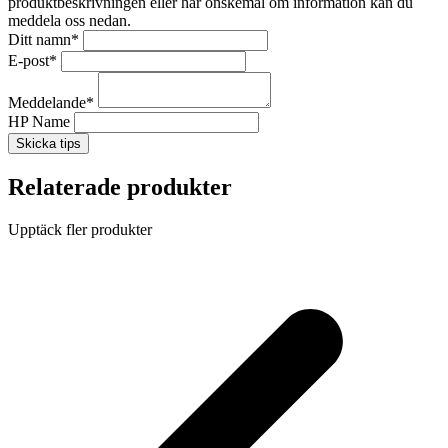
produktbeskrivningen eller har önskemål om information kan du
meddela oss nedan.
Ditt namn
*
E-post
*
Meddelande
*
HP Name
Skicka tips
Relaterade produkter
Upptäck fler produkter