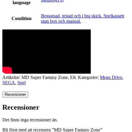
language
Begagnad, testad och i bra skick. Spelkassett
Condition
utan box och manual.
Artikelnr:
MD Super Fantasy Zone, EK
Kategorier:
Mega Drive
,
SEGA
,
Spel
Recensioner
Recensioner
Det finns inga recensioner än.
Bli först med att recensera ”MD Super Fantasy Zone”