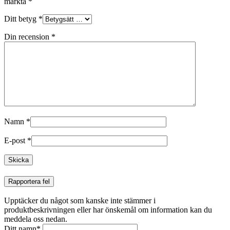
märkta
*
Ditt betyg
*
Din recension
*
Namn
*
E-post
*
Rapportera fel
Upptäcker du något som kanske inte stämmer i
produktbeskrivningen eller har önskemål om information kan du
meddela oss nedan.
Ditt namn
*