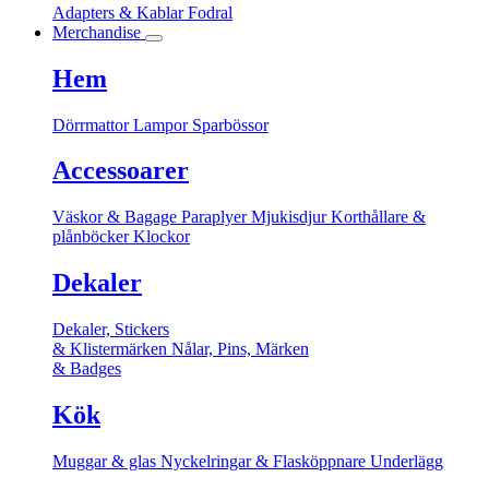
Adapters & Kablar
Fodral
Merchandise
Hem
Dörrmattor
Lampor
Sparbössor
Accessoarer
Väskor & Bagage
Paraplyer
Mjukisdjur
Korthållare &
plånböcker
Klockor
Dekaler
Dekaler, Stickers
& Klistermärken
Nålar, Pins, Märken
& Badges
Kök
Muggar & glas
Nyckelringar & Flasköppnare
Underlägg