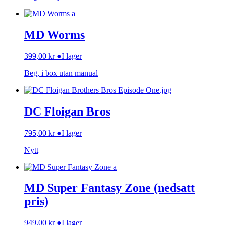
MD Worms
399,00
kr
●
I lager
Beg, i box utan manual
DC Floigan Bros
795,00
kr
●
I lager
Nytt
MD Super Fantasy Zone (nedsatt
pris)
949,00
kr
●
I lager