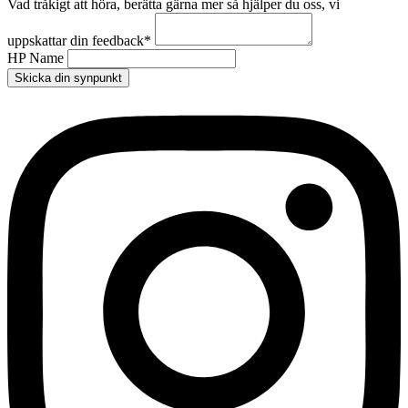
Vad tråkigt att höra, berätta gärna mer så hjälper du oss, vi
uppskattar din feedback
*
HP Name
Skicka din synpunkt