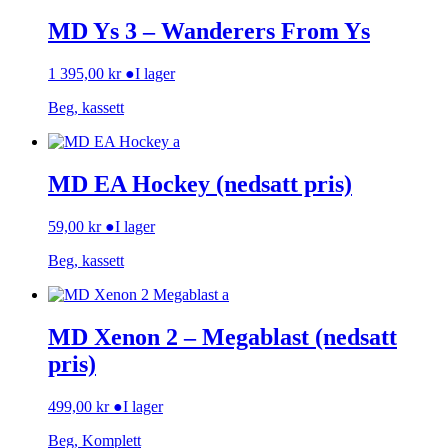
MD Ys 3 – Wanderers From Ys
1 395,00
kr
●
I lager
Beg, kassett
MD EA Hockey (nedsatt pris)
59,00
kr
●
I lager
Beg, kassett
MD Xenon 2 – Megablast (nedsatt
pris)
499,00
kr
●
I lager
Beg, Komplett