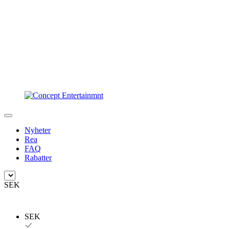
Nyheter
Rea
FAQ
Rabatter
SEK
SEK