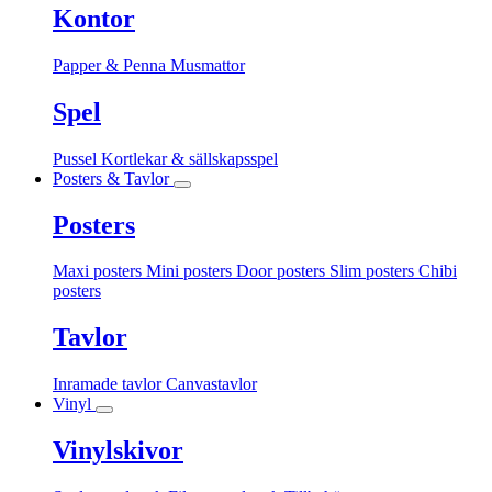
Kontor
Papper & Penna
Musmattor
Spel
Pussel
Kortlekar & sällskapsspel
Posters & Tavlor
Posters
Maxi posters
Mini posters
Door posters
Slim posters
Chibi
posters
Tavlor
Inramade tavlor
Canvastavlor
Vinyl
Vinylskivor