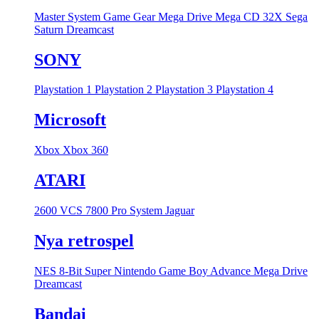
Master System
Game Gear
Mega Drive
Mega CD
32X
Sega
Saturn
Dreamcast
SONY
Playstation 1
Playstation 2
Playstation 3
Playstation 4
Microsoft
Xbox
Xbox 360
ATARI
2600 VCS
7800 Pro System
Jaguar
Nya retrospel
NES 8-Bit
Super Nintendo
Game Boy Advance
Mega Drive
Dreamcast
Bandai