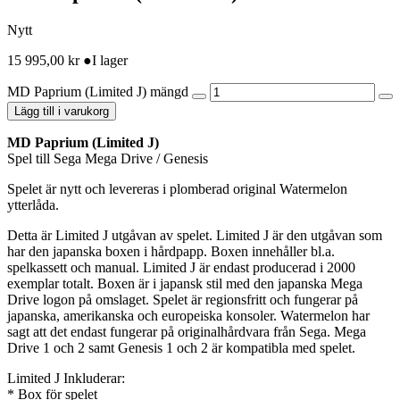
Nytt
15 995,00
kr
●
I lager
MD Paprium (Limited J) mängd
Lägg till i varukorg
MD Paprium (Limited J)
Spel till Sega Mega Drive / Genesis
Spelet är nytt och levereras i plomberad original Watermelon
ytterlåda.
Detta är Limited J utgåvan av spelet. Limited J är den utgåvan som
har den japanska boxen i hårdpapp. Boxen innehåller bl.a.
spelkassett och manual. Limited J är endast producerad i 2000
exemplar totalt. Boxen är i japansk stil med den japanska Mega
Drive logon på omslaget. Spelet är regionsfritt och fungerar på
japanska, amerikanska och europeiska konsoler. Watermelon har
sagt att det endast fungerar på originalhårdvara från Sega. Mega
Drive 1 och 2 samt Genesis 1 och 2 är kompatibla med spelet.
Limited J Inkluderar:
* Box för spelet