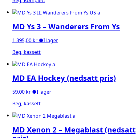
Beg, Komplett
MD Ys 3 – Wanderers From Ys
1 395,00
kr
●
I lager
Beg, kassett
MD EA Hockey (nedsatt pris)
59,00
kr
●
I lager
Beg, kassett
MD Xenon 2 – Megablast (nedsatt