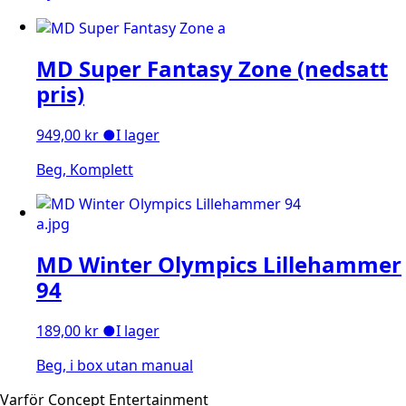
MD Super Fantasy Zone (nedsatt
pris)
949,00
kr
●
I lager
Beg, Komplett
MD Winter Olympics Lillehammer
94
189,00
kr
●
I lager
Beg, i box utan manual
Varför Concept Entertainment