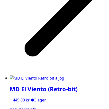
MD El Viento (Retro-bit)
1 449,00
kr
●
I lager