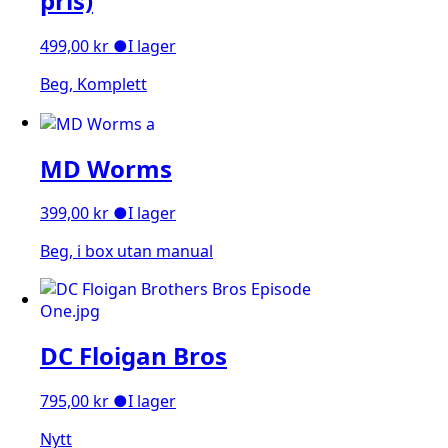
pris)
499,00
kr
●
I lager
Beg, Komplett
MD Worms
399,00
kr
●
I lager
Beg, i box utan manual
DC Floigan Bros
795,00
kr
●
I lager
Nytt