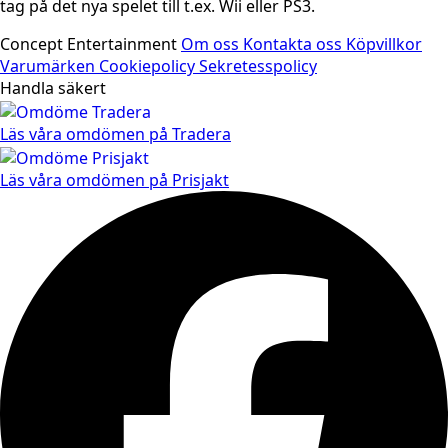
tag på det nya spelet till t.ex. Wii eller PS3.
Concept Entertainment
Om oss
Kontakta oss
Köpvillkor
Varumärken
Cookiepolicy
Sekretesspolicy
Handla säkert
Läs våra omdömen på Tradera
Läs våra omdömen på Prisjakt