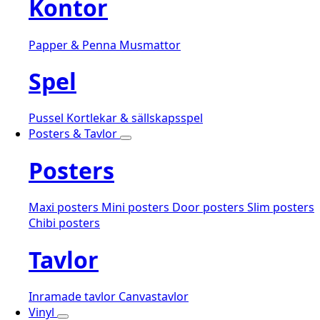
Kontor
Papper & Penna
Musmattor
Spel
Pussel
Kortlekar & sällskapsspel
Posters & Tavlor
Posters
Maxi posters
Mini posters
Door posters
Slim posters
Chibi posters
Tavlor
Inramade tavlor
Canvastavlor
Vinyl