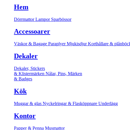
Hem
Dörrmattor
Lampor
Sparbössor
Accessoarer
Väskor & Bagage
Paraplyer
Mjukisdjur
Korthållare & plånböc
Dekaler
Dekaler, Stickers
& Klistermärken
Nålar, Pins, Märken
& Badges
Kök
Muggar & glas
Nyckelringar & Flasköppnare
Underlägg
Kontor
Papper & Penna
Musmattor