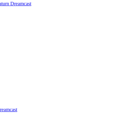
aturn
Dreamcast
reamcast