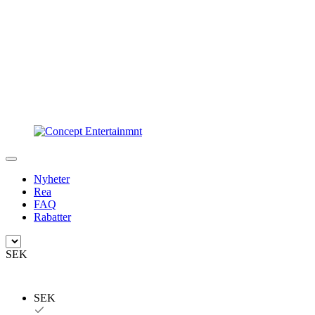
Nyheter
Rea
FAQ
Rabatter
SEK
SEK