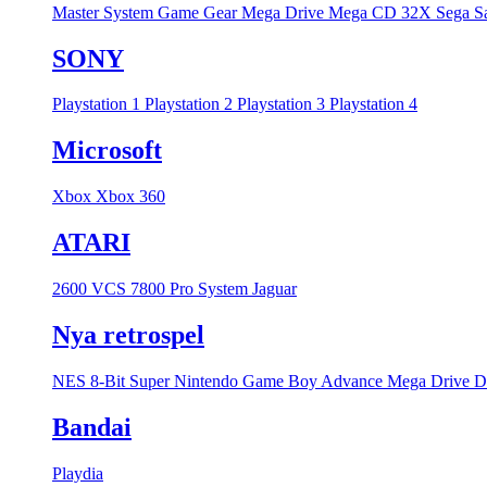
Master System
Game Gear
Mega Drive
Mega CD
32X
Sega S
SONY
Playstation 1
Playstation 2
Playstation 3
Playstation 4
Microsoft
Xbox
Xbox 360
ATARI
2600 VCS
7800 Pro System
Jaguar
Nya retrospel
NES 8-Bit
Super Nintendo
Game Boy Advance
Mega Drive
D
Bandai
Playdia