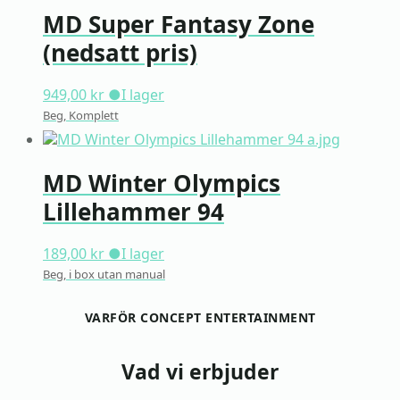
MD Super Fantasy Zone
(nedsatt pris)
949,00
kr
●
I lager
Beg, Komplett
MD Winter Olympics
Lillehammer 94
189,00
kr
●
I lager
Beg, i box utan manual
VARFÖR CONCEPT ENTERTAINMENT
Vad vi erbjuder