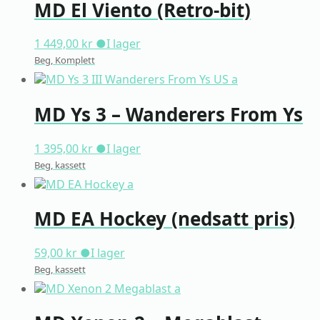
MD El Viento (Retro-bit)
1 449,00
kr
●
I lager
Beg, Komplett
MD Ys 3 – Wanderers From Ys
1 395,00
kr
●
I lager
Beg, kassett
MD EA Hockey (nedsatt pris)
59,00
kr
●
I lager
Beg, kassett