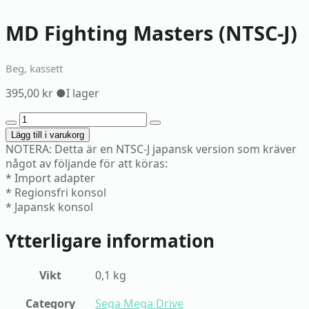
MD Fighting Masters (NTSC-J)
Beg, kassett
395,00
kr
●
I lager
MD
Fighting
Lägg till i varukorg
Masters
NOTERA: Detta är en NTSC-J japansk version som kräver
(NTSC-
något av följande för att köras:
J)
* Import adapter
mängd
* Regionsfri konsol
* Japansk konsol
Ytterligare information
Vikt
0,1 kg
Category
Sega Mega Drive