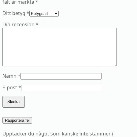
fält är märkta
*
Ditt betyg
*
Din recension
*
Namn
*
E-post
*
Rapportera fel
Upptäcker du något som kanske inte stämmer i