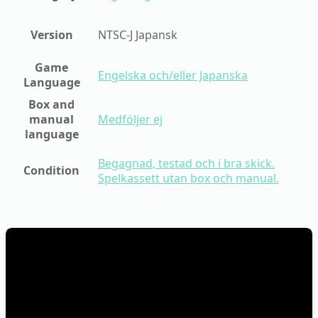
Version
NTSC-J Japansk
Game
Engelska och/eller Japanska
Language
Box and
manual
Medföljer ej
language
Begagnad, testad och i bra skick.
Condition
Spelkassett utan box och manual.