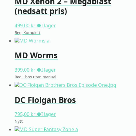
MD Xenon 2 – Megablast
(nedsatt pris)
499,00
kr
●
I lager
Beg, Komplett
MD Worms
399,00
kr
●
I lager
Beg, i box utan manual
DC Floigan Bros
795,00
kr
●
I lager
Nytt