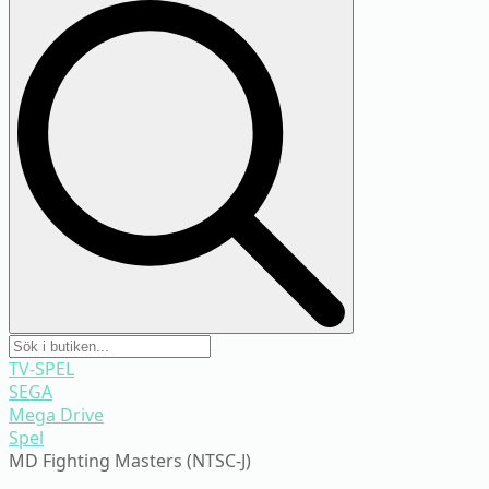
Search
for:
TV-SPEL
SEGA
Mega Drive
Spel
MD Fighting Masters (NTSC-J)