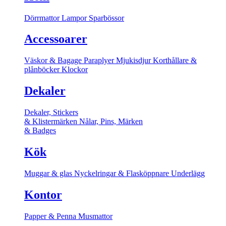
Dörrmattor
Lampor
Sparbössor
Accessoarer
Väskor & Bagage
Paraplyer
Mjukisdjur
Korthållare &
plånböcker
Klockor
Dekaler
Dekaler, Stickers
& Klistermärken
Nålar, Pins, Märken
& Badges
Kök
Muggar & glas
Nyckelringar & Flasköppnare
Underlägg
Kontor
Papper & Penna
Musmattor