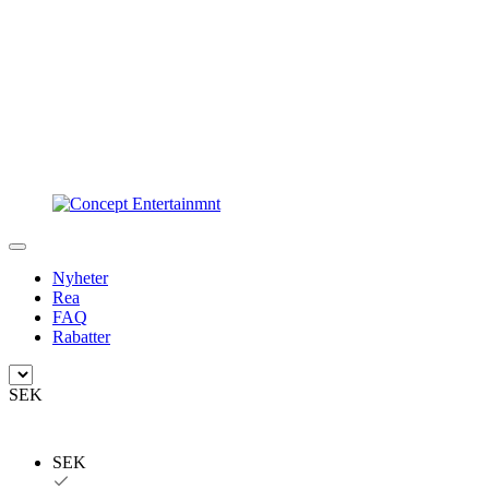
Nyheter
Rea
FAQ
Rabatter
SEK
SEK