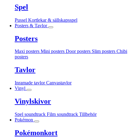
Spel
Pussel
Kortlekar & sällskapsspel
Posters & Tavlor
Posters
Maxi posters
Mini posters
Door posters
Slim posters
Chibi
posters
Tavlor
Inramade tavlor
Canvastavlor
Vinyl
Vinylskivor
Spel soundtrack
Film soundtrack
Tillbehör
Pokémon
Pokémonkort