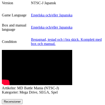
Version
NTSC-J Japansk
Game Language
Engelska och/eller Japanska
Box and manual
Engelska och/eller Japanska
language
Begagnad, testad och i bra skick. Komplett med
Condition
box och manual.
Artikelnr:
MD Battle Mania (NTSC-J)
Kategorier:
Mega Drive
,
SEGA
,
Spel
Recensioner