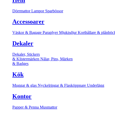
Dörrmattor
Lampor
Sparbössor
Accessoarer
Väskor & Bagage
Paraplyer
Mjukisdjur
Korthållare & plånböc
Dekaler
Dekaler, Stickers
& Klistermärken
Nålar, Pins, Märken
& Badges
Kök
Muggar & glas
Nyckelringar & Flasköppnare
Underlägg
Kontor
Papper & Penna
Musmattor