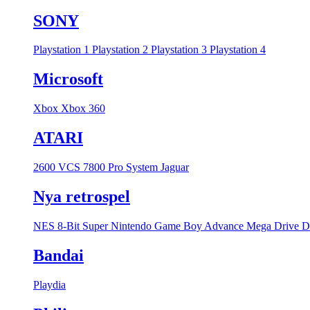
SONY
Playstation 1
Playstation 2
Playstation 3
Playstation 4
Microsoft
Xbox
Xbox 360
ATARI
2600 VCS
7800 Pro System
Jaguar
Nya retrospel
NES 8-Bit
Super Nintendo
Game Boy Advance
Mega Drive
D
Bandai
Playdia