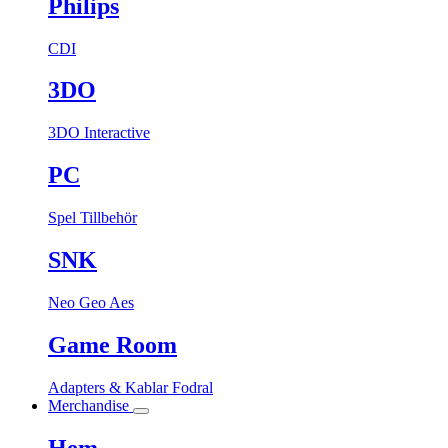
Philips
CDI
3DO
3DO Interactive
PC
Spel
Tillbehör
SNK
Neo Geo Aes
Game Room
Adapters & Kablar
Fodral
Merchandise
Hem