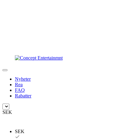
Nyheter
Rea
FAQ
Rabatter
SEK
SEK