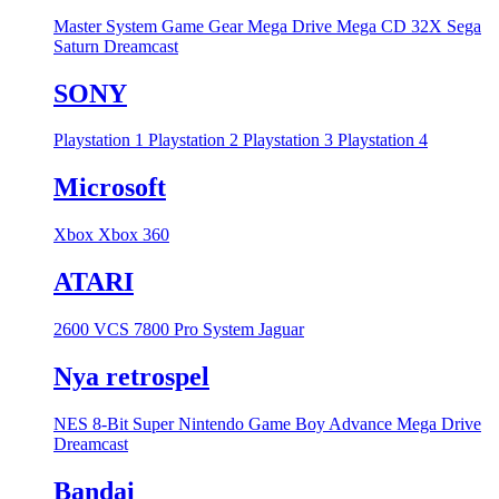
Master System
Game Gear
Mega Drive
Mega CD
32X
Sega
Saturn
Dreamcast
SONY
Playstation 1
Playstation 2
Playstation 3
Playstation 4
Microsoft
Xbox
Xbox 360
ATARI
2600 VCS
7800 Pro System
Jaguar
Nya retrospel
NES 8-Bit
Super Nintendo
Game Boy Advance
Mega Drive
Dreamcast
Bandai