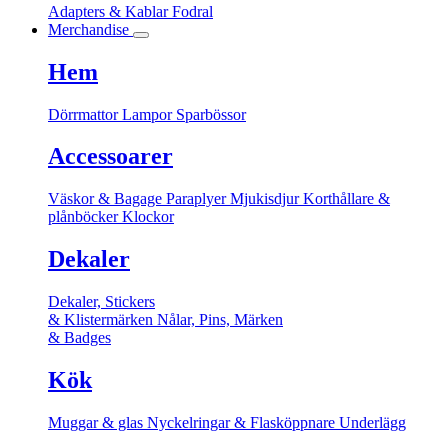
Adapters & Kablar
Fodral
Merchandise
Hem
Dörrmattor
Lampor
Sparbössor
Accessoarer
Väskor & Bagage
Paraplyer
Mjukisdjur
Korthållare &
plånböcker
Klockor
Dekaler
Dekaler, Stickers
& Klistermärken
Nålar, Pins, Märken
& Badges
Kök
Muggar & glas
Nyckelringar & Flasköppnare
Underlägg