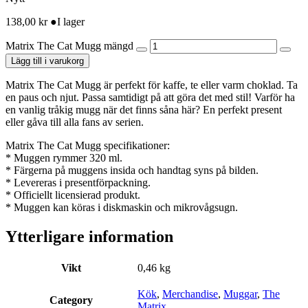
138,00
kr
●
I lager
Matrix The Cat Mugg mängd
Lägg till i varukorg
Matrix The Cat Mugg är perfekt för kaffe, te eller varm choklad. Ta
en paus och njut. Passa samtidigt på att göra det med stil! Varför ha
en vanlig tråkig mugg när det finns såna här? En perfekt present
eller gåva till alla fans av serien.
Matrix The Cat Mugg specifikationer:
* Muggen rymmer 320 ml.
* Färgerna på muggens insida och handtag syns på bilden.
* Levereras i presentförpackning.
* Officiellt licensierad produkt.
* Muggen kan köras i diskmaskin och mikrovågsugn.
Ytterligare information
Vikt
0,46 kg
Kök
,
Merchandise
,
Muggar
,
The
Category
Matrix