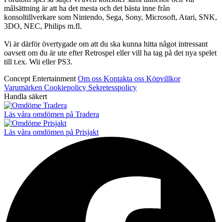
målsättning är att ha det mesta och det bästa inne från
konsoltillverkare som Nintendo, Sega, Sony, Microsoft, Atari, SNK,
3DO, NEC, Philips m.fl.
Vi är därför övertygade om att du ska kunna hitta något intressant
oavsett om du är ute efter Retrospel eller vill ha tag på det nya spelet
till t.ex. Wii eller PS3.
Concept Entertainment
Om oss
Kontakta oss
Köpvillkor
Varumärken
Cookiepolicy
Sekretesspolicy
Handla säkert
Läs våra omdömen på Tradera
Läs våra omdömen på Prisjakt