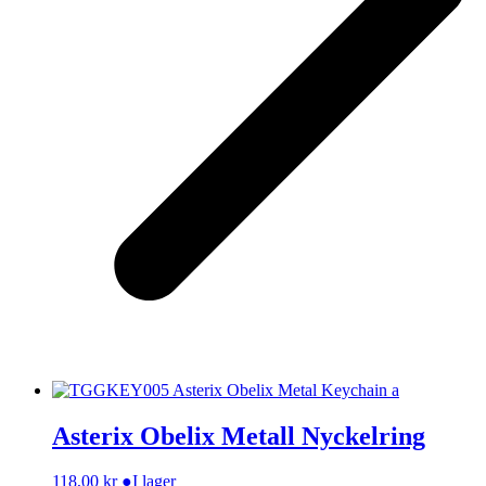
Asterix Obelix Metall Nyckelring
118,00
kr
●
I lager