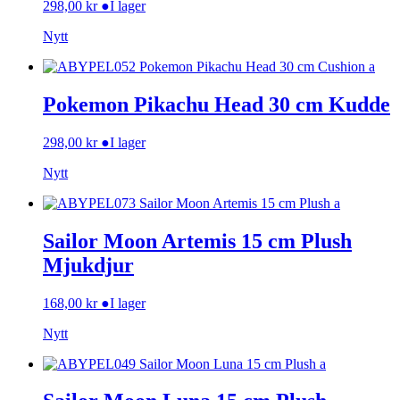
298,00
kr
●
I lager
Nytt
Pokemon Pikachu Head 30 cm Kudde
298,00
kr
●
I lager
Nytt
Sailor Moon Artemis 15 cm Plush
Mjukdjur
168,00
kr
●
I lager
Nytt