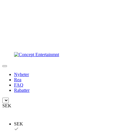
Nyheter
Rea
FAQ
Rabatter
SEK
SEK