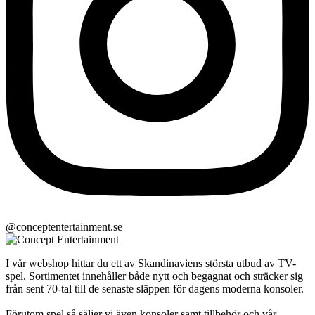
@conceptentertainment.se
I vår webshop hittar du ett av Skandinaviens största utbud av TV-
spel. Sortimentet innehåller både nytt och begagnat och sträcker sig
från sent 70-tal till de senaste släppen för dagens moderna konsoler.
Förutom spel så säljer vi även konsoler samt tillbehör och vår