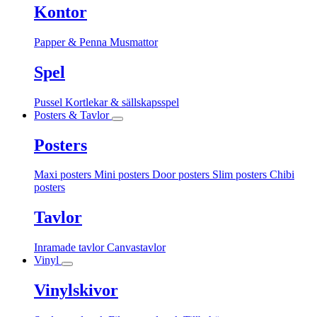
Kontor
Papper & Penna
Musmattor
Spel
Pussel
Kortlekar & sällskapsspel
Posters & Tavlor
Posters
Maxi posters
Mini posters
Door posters
Slim posters
Chibi
posters
Tavlor
Inramade tavlor
Canvastavlor
Vinyl
Vinylskivor