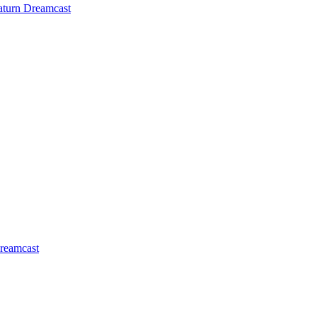
aturn
Dreamcast
reamcast