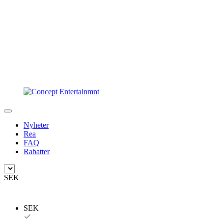
Nyheter
Rea
FAQ
Rabatter
SEK
SEK