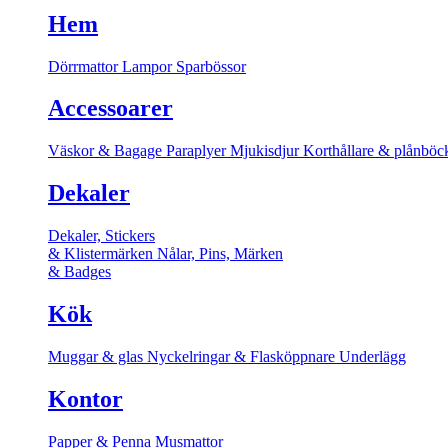
Hem
Dörrmattor
Lampor
Sparbössor
Accessoarer
Väskor & Bagage
Paraplyer
Mjukisdjur
Korthållare & plånböc
Dekaler
Dekaler, Stickers
& Klistermärken
Nålar, Pins, Märken
& Badges
Kök
Muggar & glas
Nyckelringar & Flasköppnare
Underlägg
Kontor
Papper & Penna
Musmattor