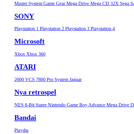
Master System
Game Gear
Mega Drive
Mega CD
32X
Sega S
SONY
Playstation 1
Playstation 2
Playstation 3
Playstation 4
Microsoft
Xbox
Xbox 360
ATARI
2600 VCS
7800 Pro System
Jaguar
Nya retrospel
NES 8-Bit
Super Nintendo
Game Boy Advance
Mega Drive
D
Bandai
Playdia