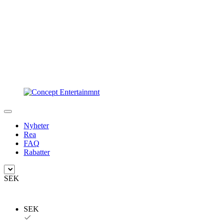
Nyheter
Rea
FAQ
Rabatter
SEK
SEK