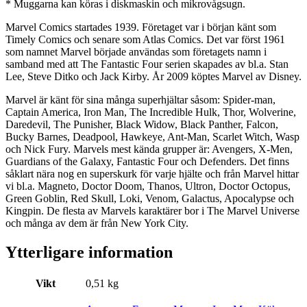
* Muggarna kan köras i diskmaskin och mikrovågsugn.
Marvel Comics startades 1939. Företaget var i början känt som
Timely Comics och senare som Atlas Comics. Det var först 1961
som namnet Marvel började användas som företagets namn i
samband med att The Fantastic Four serien skapades av bl.a. Stan
Lee, Steve Ditko och Jack Kirby. År 2009 köptes Marvel av Disney.
Marvel är känt för sina många superhjältar såsom: Spider-man,
Captain America, Iron Man, The Incredible Hulk, Thor, Wolverine,
Daredevil, The Punisher, Black Widow, Black Panther, Falcon,
Bucky Barnes, Deadpool, Hawkeye, Ant-Man, Scarlet Witch, Wasp
och Nick Fury. Marvels mest kända grupper är: Avengers, X-Men,
Guardians of the Galaxy, Fantastic Four och Defenders. Det finns
såklart nära nog en superskurk för varje hjälte och från Marvel hittar
vi bl.a. Magneto, Doctor Doom, Thanos, Ultron, Doctor Octopus,
Green Goblin, Red Skull, Loki, Venom, Galactus, Apocalypse och
Kingpin. De flesta av Marvels karaktärer bor i The Marvel Universe
och många av dem är från New York City.
Ytterligare information
Vikt
0,51 kg