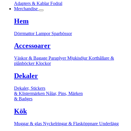
Adapters & Kablar
Fodral
Merchandise
Hem
Dörrmattor
Lampor
Sparbössor
Accessoarer
Väskor & Bagage
Paraplyer
Mjukisdjur
Korthållare &
plånböcker
Klockor
Dekaler
Dekaler, Stickers
& Klistermärken
Nålar, Pins, Märken
& Badges
Kök
Muggar & glas
Nyckelringar & Flasköppnare
Underlägg