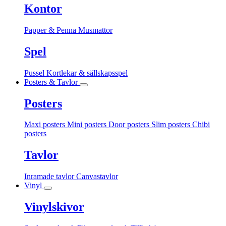
Kontor
Papper & Penna
Musmattor
Spel
Pussel
Kortlekar & sällskapsspel
Posters & Tavlor
Posters
Maxi posters
Mini posters
Door posters
Slim posters
Chibi
posters
Tavlor
Inramade tavlor
Canvastavlor
Vinyl
Vinylskivor