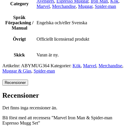
Avengers
,
Espresso Muggar
,
Iron Man
,
Kök
,
Category
Marvel
,
Merchandise
,
Muggar
,
Spider-man
Språk
Förpackning /
Engelska och/eller Svenska
Manual
Övrigt
Officiellt licensierad produkt
Skick
Varan är ny.
Artikelnr:
ABYMUG364
Kategorier:
Kök
,
Marvel
,
Merchandise
,
Muggar & Glas
,
Spider-man
Recensioner
Recensioner
Det finns inga recensioner än.
Bli först med att recensera ”Marvel Iron Man & Spider-man
Espresso Mugg Set”