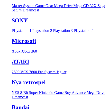
Master System
Game Gear
Mega Drive
Mega CD
32X
Sega
Saturn
Dreamcast
SONY
Playstation 1
Playstation 2
Playstation 3
Playstation 4
Microsoft
Xbox
Xbox 360
ATARI
2600 VCS
7800 Pro System
Jaguar
Nya retrospel
NES 8-Bit
Super Nintendo
Game Boy Advance
Mega Drive
Dreamcast
Bandai