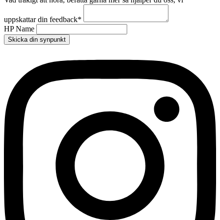
uppskattar din feedback
*
HP Name
Skicka din synpunkt