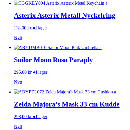
Asterix Asterix Metall Nyckelring
118,00
kr
●
I lager
Nytt
Sailor Moon Rosa Paraply
295,00
kr
●
I lager
Nytt
Zelda Majora’s Mask 33 cm Kudde
298,00
kr
●
I lager
Nytt