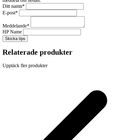
meddela oss nedan.
Ditt namn
*
E-post
*
Meddelande
*
HP Name
Skicka tips
Relaterade produkter
Upptäck fler produkter