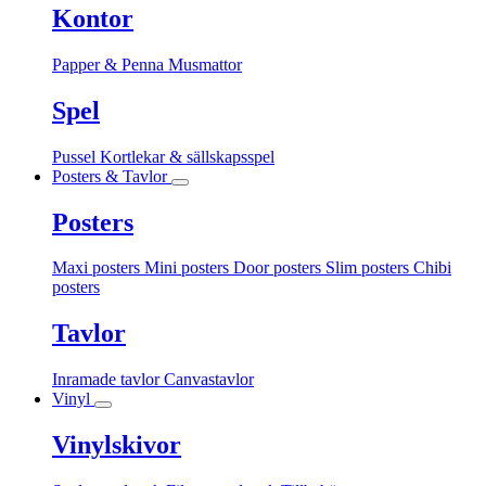
Kontor
Papper & Penna
Musmattor
Spel
Pussel
Kortlekar & sällskapsspel
Posters & Tavlor
Posters
Maxi posters
Mini posters
Door posters
Slim posters
Chibi
posters
Tavlor
Inramade tavlor
Canvastavlor
Vinyl
Vinylskivor