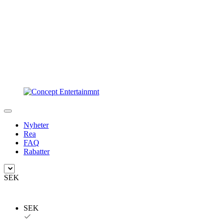
Nyheter
Rea
FAQ
Rabatter
SEK
SEK