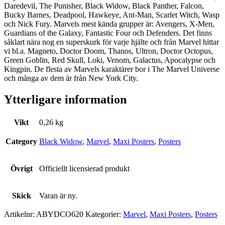
Daredevil, The Punisher, Black Widow, Black Panther, Falcon,
Bucky Barnes, Deadpool, Hawkeye, Ant-Man, Scarlet Witch, Wasp
och Nick Fury. Marvels mest kända grupper är: Avengers, X-Men,
Guardians of the Galaxy, Fantastic Four och Defenders. Det finns
såklart nära nog en superskurk för varje hjälte och från Marvel hittar
vi bl.a. Magneto, Doctor Doom, Thanos, Ultron, Doctor Octopus,
Green Goblin, Red Skull, Loki, Venom, Galactus, Apocalypse och
Kingpin. De flesta av Marvels karaktärer bor i The Marvel Universe
och många av dem är från New York City.
Ytterligare information
Vikt
0,26 kg
Category
Black Widow
,
Marvel
,
Maxi Posters
,
Posters
Övrigt
Officiellt licensierad produkt
Skick
Varan är ny.
Artikelnr:
ABYDCO620
Kategorier:
Marvel
,
Maxi Posters
,
Posters