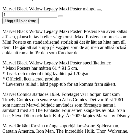
Marvel Black Widow Legacy Maxi Poster mängd
Lägg till i varukorg
Marvel Black Widow Legacy Maxi Poster. Posters kan även kallas
affisch, plansch, tavla eller väggkonst. Maxi Posters har precis som
Mini Posters en standardiserad storlek så det är lätt att hitta ram till
dem. De går att sätta upp på väggen som de är, men är alltså också
enkla att rama in för den som föredrar det.
Marvel Black Widow Legacy Maxi Poster specifikationer:
* Maxi Posters har måtten 61 * 91,5 cm.
* Tryck och material i hög kvalitet på 170 gsm.
* Officiellt licensierad produkt.
* Levereras rullad i hård papp-tub för att komma fram säkert.
Marvel Comics startades 1939. Företaget var i början känt som
Timely Comics och senare som Atlas Comics. Det var först 1961
som namnet Marvel började användas som företagets namn i
samband med att The Fantastic Four serien skapades av bl.a. Stan
Lee, Steve Ditko och Jack Kirby. År 2009 köptes Marvel av Disney.
Marvel är känt för sina många superhjältar såsom: Spider-man,
Captain America, Iron Man, The Incredible Hulk, Thor, Wolverine,