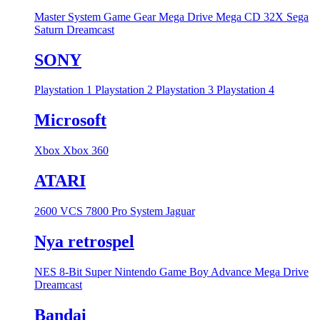
Master System
Game Gear
Mega Drive
Mega CD
32X
Sega
Saturn
Dreamcast
SONY
Playstation 1
Playstation 2
Playstation 3
Playstation 4
Microsoft
Xbox
Xbox 360
ATARI
2600 VCS
7800 Pro System
Jaguar
Nya retrospel
NES 8-Bit
Super Nintendo
Game Boy Advance
Mega Drive
Dreamcast
Bandai