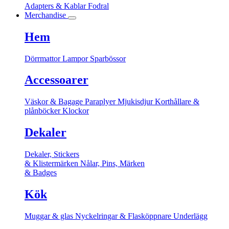
Adapters & Kablar
Fodral
Merchandise
Hem
Dörrmattor
Lampor
Sparbössor
Accessoarer
Väskor & Bagage
Paraplyer
Mjukisdjur
Korthållare &
plånböcker
Klockor
Dekaler
Dekaler, Stickers
& Klistermärken
Nålar, Pins, Märken
& Badges
Kök
Muggar & glas
Nyckelringar & Flasköppnare
Underlägg