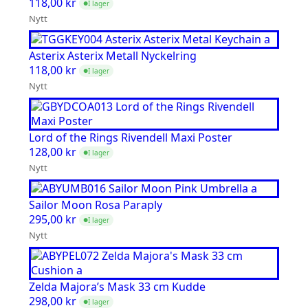
118,00
kr
I lager
●
Nytt
Asterix Asterix Metall Nyckelring
118,00
kr
I lager
●
Nytt
Lord of the Rings Rivendell Maxi Poster
128,00
kr
I lager
●
Nytt
Sailor Moon Rosa Paraply
295,00
kr
I lager
●
Nytt
Zelda Majora’s Mask 33 cm Kudde
298,00
kr
I lager
●