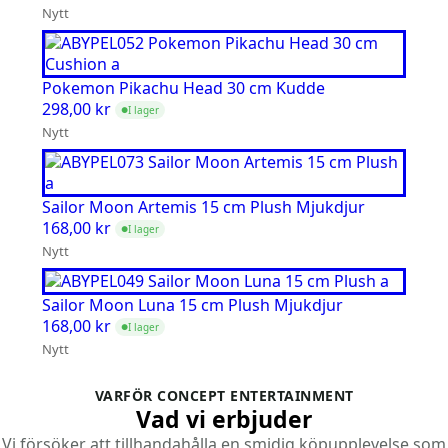
Nytt
Pokemon Pikachu Head 30 cm Kudde
298,00
kr
I lager
●
Nytt
Sailor Moon Artemis 15 cm Plush Mjukdjur
168,00
kr
I lager
●
Nytt
Sailor Moon Luna 15 cm Plush Mjukdjur
168,00
kr
I lager
●
Nytt
VARFÖR CONCEPT ENTERTAINMENT
Vad vi erbjuder
Vi försöker att tillhandahålla en smidig köpupplevelse som