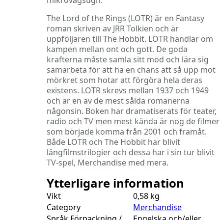
mikrovågsugn.
The Lord of the Rings (LOTR) är en Fantasy
roman skriven av JRR Tolkien och är
uppföljaren till The Hobbit. LOTR handlar om
kampen mellan ont och gott. De goda
krafterna måste samla sitt mod och lära sig
samarbeta för att ha en chans att så upp mot
mörkret som hotar att förgöra hela deras
existens. LOTR skrevs mellan 1937 och 1949
och är en av de mest sålda romanerna
någonsin. Boken har dramatiserats för teater,
radio och TV men mest kända är nog de filmer
som började komma från 2001 och framåt.
Både LOTR och The Hobbit har blivit
långfilmstrilogier och dessa har i sin tur blivit
TV-spel, Merchandise med mera.
Ytterligare information
Vikt
0,58 kg
Category
Merchandise
Språk Förpackning /
Engelska och/eller