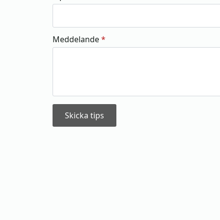
Meddelande
*
Skicka tips