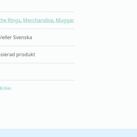
the Rings
,
Merchandise
,
Muggar
/eller Svenska
ensierad produkt
& Glas