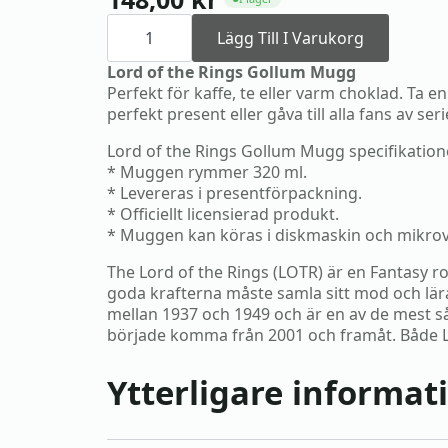
Lord
of
Lägg Till I Varukorg
the
Rings
Lord of the Rings Gollum Mugg
Gollum
Perfekt för kaffe, te eller varm choklad. Ta e
Mugg
perfekt present eller gåva till alla fans av seri
mängd
Lord of the Rings Gollum Mugg specifikation
* Muggen rymmer 320 ml.
* Levereras i presentförpackning.
* Officiellt licensierad produkt.
* Muggen kan köras i diskmaskin och mikro
The Lord of the Rings (LOTR) är en Fantasy r
goda krafterna måste samla sitt mod och lära
mellan 1937 och 1949 och är en av de mest s
började komma från 2001 och framåt. Både LOT
Ytterligare informat