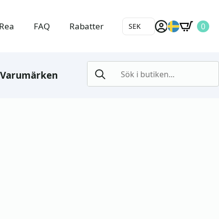
Rea
FAQ
Rabatter
0
SEK
Search
Varumärken
for: