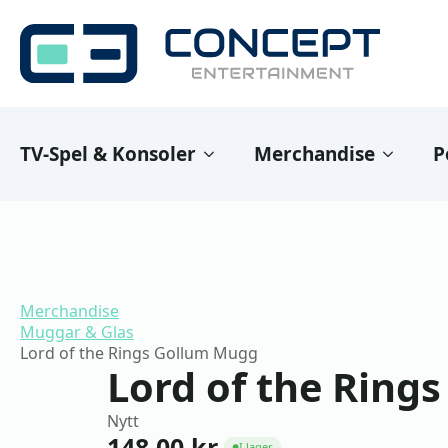
TV-Spel & Konsoler
Merchandise
P
Merchandise
Muggar & Glas
Lord of the Rings Gollum Mugg
Lord of the Ring
Nytt
148,00
kr
I lager
●