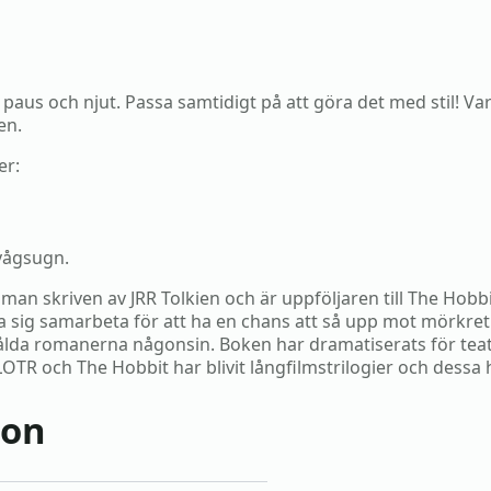
n paus och njut. Passa samtidigt på att göra det med stil! V
en.
er:
vågsugn.
oman skriven av JRR Tolkien och är uppföljaren till The Ho
 sig samarbeta för att ha en chans att så upp mot mörkret
ålda romanerna någonsin. Boken har dramatiserats för tea
R och The Hobbit har blivit långfilmstrilogier och dessa ha
ion