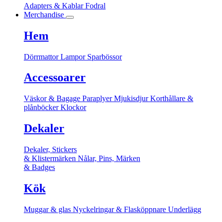
Adapters & Kablar
Fodral
Merchandise
Hem
Dörrmattor
Lampor
Sparbössor
Accessoarer
Väskor & Bagage
Paraplyer
Mjukisdjur
Korthållare &
plånböcker
Klockor
Dekaler
Dekaler, Stickers
& Klistermärken
Nålar, Pins, Märken
& Badges
Kök
Muggar & glas
Nyckelringar & Flasköppnare
Underlägg