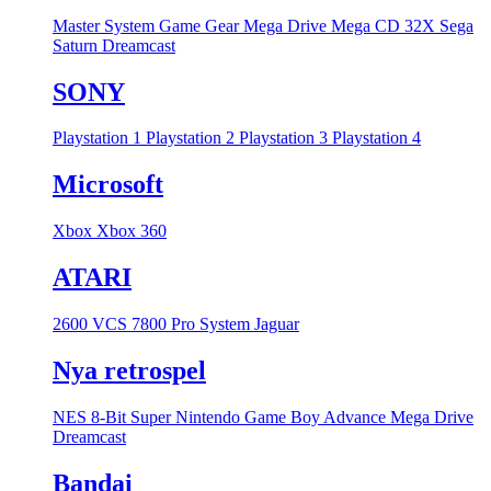
Master System
Game Gear
Mega Drive
Mega CD
32X
Sega
Saturn
Dreamcast
SONY
Playstation 1
Playstation 2
Playstation 3
Playstation 4
Microsoft
Xbox
Xbox 360
ATARI
2600 VCS
7800 Pro System
Jaguar
Nya retrospel
NES 8-Bit
Super Nintendo
Game Boy Advance
Mega Drive
Dreamcast
Bandai