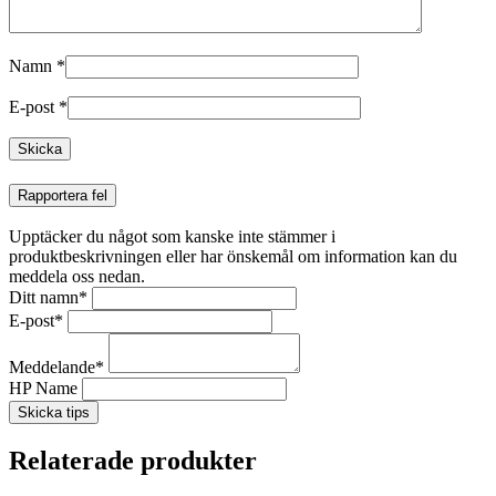
Namn
*
E-post
*
Rapportera fel
Upptäcker du något som kanske inte stämmer i
produktbeskrivningen eller har önskemål om information kan du
meddela oss nedan.
Ditt namn
*
E-post
*
Meddelande
*
HP Name
Skicka tips
Relaterade produkter