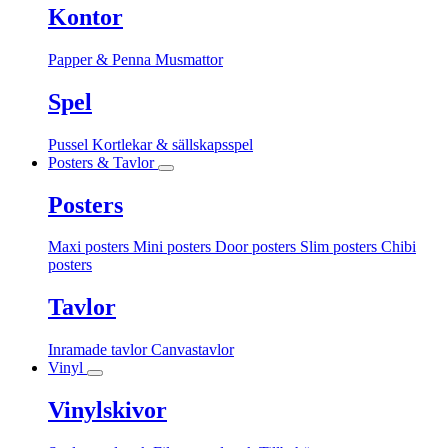
Kontor
Papper & Penna
Musmattor
Spel
Pussel
Kortlekar & sällskapsspel
Posters & Tavlor
Posters
Maxi posters
Mini posters
Door posters
Slim posters
Chibi
posters
Tavlor
Inramade tavlor
Canvastavlor
Vinyl
Vinylskivor