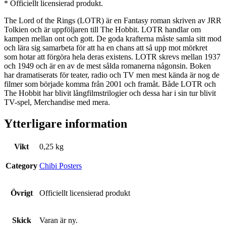
* Officiellt licensierad produkt.
The Lord of the Rings (LOTR) är en Fantasy roman skriven av JRR
Tolkien och är uppföljaren till The Hobbit. LOTR handlar om
kampen mellan ont och gott. De goda krafterna måste samla sitt mod
och lära sig samarbeta för att ha en chans att så upp mot mörkret
som hotar att förgöra hela deras existens. LOTR skrevs mellan 1937
och 1949 och är en av de mest sålda romanerna någonsin. Boken
har dramatiserats för teater, radio och TV men mest kända är nog de
filmer som började komma från 2001 och framåt. Både LOTR och
The Hobbit har blivit långfilmstrilogier och dessa har i sin tur blivit
TV-spel, Merchandise med mera.
Ytterligare information
Vikt
0,25 kg
Category
Chibi Posters
Övrigt
Officiellt licensierad produkt
Skick
Varan är ny.