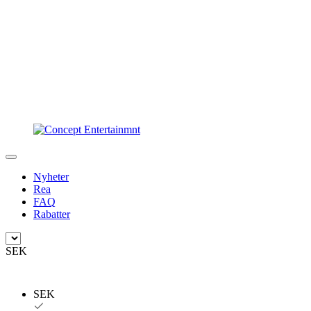
Nyheter
Rea
FAQ
Rabatter
SEK
SEK