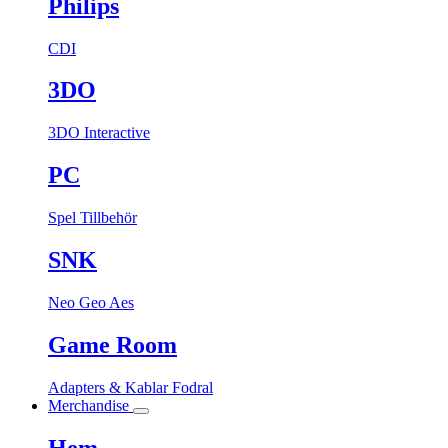
Philips
CDI
3DO
3DO Interactive
PC
Spel
Tillbehör
SNK
Neo Geo Aes
Game Room
Adapters & Kablar
Fodral
Merchandise
Hem