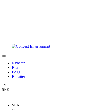
Nyheter
Rea
FAQ
Rabatter
SEK
SEK