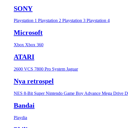
SONY
Playstation 1
Playstation 2
Playstation 3
Playstation 4
Microsoft
Xbox
Xbox 360
ATARI
2600 VCS
7800 Pro System
Jaguar
Nya retrospel
NES 8-Bit
Super Nintendo
Game Boy Advance
Mega Drive
D
Bandai
Playdia