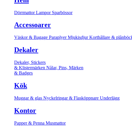
Dörrmattor
Lampor
Sparbössor
Accessoarer
Väskor & Bagage
Paraplyer
Mjukisdjur
Korthållare & plånböc
Dekaler
Dekaler, Stickers
& Klistermärken
Nålar, Pins, Märken
& Badges
Kök
Muggar & glas
Nyckelringar & Flasköppnare
Underlägg
Kontor
Papper & Penna
Musmattor