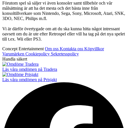
Förutom spel så säljer vi även konsoler samt tillbehör och vår
målsättning är att ha det mesta och det bästa inne från
konsoltillverkare som Nintendo, Sega, Sony, Microsoft, Atari, SNK,
3DO, NEC, Philips m.fl.
Vi är därför övertygade om att du ska kunna hitta något intressant
oavsett om du är ute efter Retrospel eller vill ha tag på det nya spelet
till t.ex. Wii eller PS3.
Concept Entertainment
Om oss
Kontakta oss
Köpvillkor
Varumärken
Cookiepolicy
Sekretesspolicy
Handla säkert
Läs våra omdömen på Tradera
Läs våra omdömen på Prisjakt