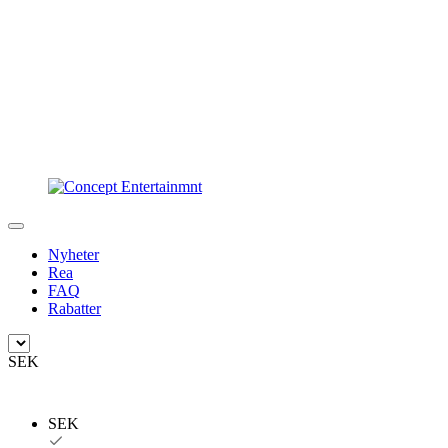
Nyheter
Rea
FAQ
Rabatter
SEK
SEK