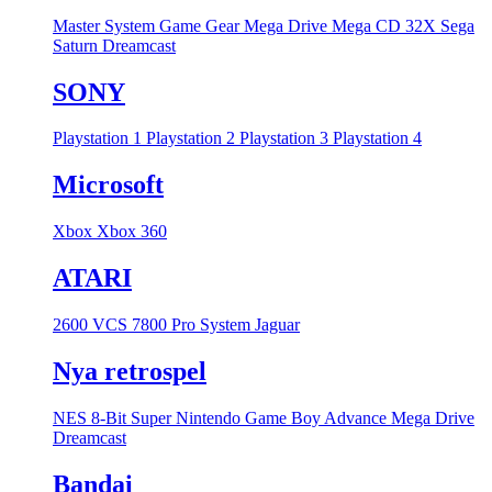
Master System
Game Gear
Mega Drive
Mega CD
32X
Sega
Saturn
Dreamcast
SONY
Playstation 1
Playstation 2
Playstation 3
Playstation 4
Microsoft
Xbox
Xbox 360
ATARI
2600 VCS
7800 Pro System
Jaguar
Nya retrospel
NES 8-Bit
Super Nintendo
Game Boy Advance
Mega Drive
Dreamcast
Bandai