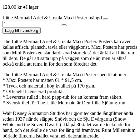
128,00
kr
●
I lager
Little Mermaid Ariel & Ursula Maxi Poster mängd
Lägg till i varukorg
The Little Mermaid Ariel & Ursula Maxi Poster. Posters kan även
kallas affisch, plansch, tavla eller väggkonst. Maxi Posters har precis
som Mini Posters en standardiserad storlek så det är lätt att hitta ram
till dem. De går att sätta upp på väggen som de är, men är alltså
också enkla att rama in för den som föredrar det.
The Little Mermaid Ariel & Ursula Maxi Poster specifikationer:
* Maxi Posters har måtten 61 * 91,5 cm.
* Tryck och material i hög kvalitet på 170 gsm.
* Officiellt licensierad produkt.
* Levereras rullad i hård papp-tub för att komma fram säkert.
* Svensk titel för The Little Mermaid är Den Lilla Sjöjungfrun.
Walt Disney Animation Studios har gjort teckande långfilmer ända
sedan 1937 när de släppte Snövit och de Sju Dvärgarna (Snow
White and the Seven Dwarfs). Då på 30-talet var de tecknade för
hand, och det skulle de vara för lång tid framöver. Runt Millennium
började filmerna istället vara helt datoranimerade.