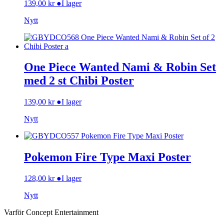
139,00
kr
●
I lager
Nytt
One Piece Wanted Nami & Robin Set
med 2 st Chibi Poster
139,00
kr
●
I lager
Nytt
Pokemon Fire Type Maxi Poster
128,00
kr
●
I lager
Nytt
Varför Concept Entertainment