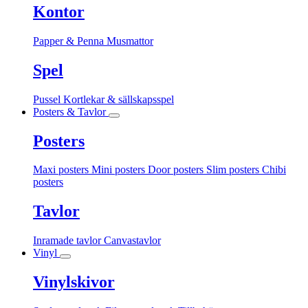
Kontor
Papper & Penna
Musmattor
Spel
Pussel
Kortlekar & sällskapsspel
Posters & Tavlor
Posters
Maxi posters
Mini posters
Door posters
Slim posters
Chibi
posters
Tavlor
Inramade tavlor
Canvastavlor
Vinyl
Vinylskivor