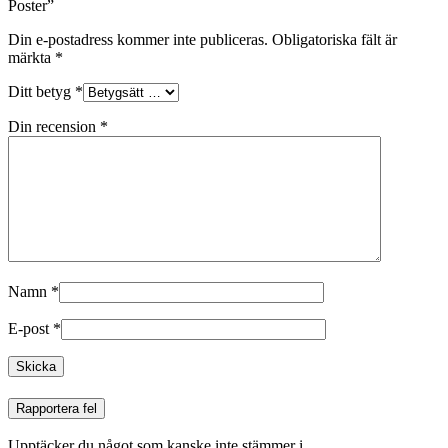
Poster”
Din e-postadress kommer inte publiceras.
Obligatoriska fält är
märkta
*
Ditt betyg
*
Din recension
*
Namn
*
E-post
*
Rapportera fel
Upptäcker du något som kanske inte stämmer i