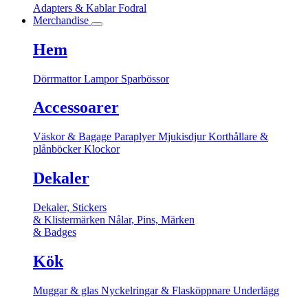
Adapters & Kablar
Fodral
Merchandise
Hem
Dörrmattor
Lampor
Sparbössor
Accessoarer
Väskor & Bagage
Paraplyer
Mjukisdjur
Korthållare &
plånböcker
Klockor
Dekaler
Dekaler, Stickers
& Klistermärken
Nålar, Pins, Märken
& Badges
Kök
Muggar & glas
Nyckelringar & Flasköppnare
Underlägg