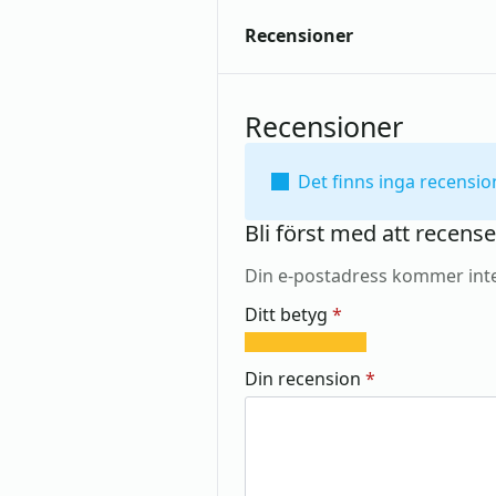
Recensioner
Recensioner
Det finns inga recensio
Bli först med att recens
Din e-postadress kommer inte
Ditt betyg
*
1
2
3
4
5
av
av
av
av
av
Din recension
*
5
5
5
5
5
stjärnor
stjärnor
stjärnor
stjärnor
stjärnor