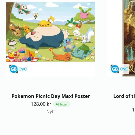
Pokemon Picnic Day Maxi Poster
Lord of t
128,00
kr
I lager
●
1
Nytt