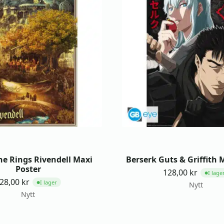
he Rings Rivendell Maxi
Berserk Guts & Griffith 
Poster
128,00
kr
I lage
●
28,00
kr
I lager
●
Nytt
Nytt