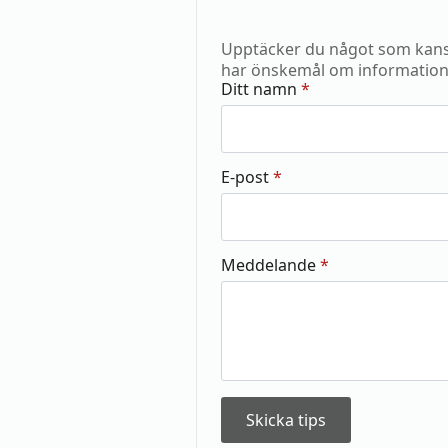
Upptäcker du något som kansk
har önskemål om information
Ditt namn
*
E-post
*
Meddelande
*
Skicka tips