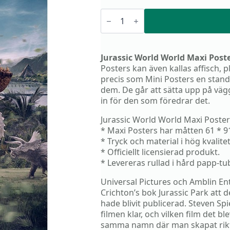
Jurassic
World
World
Maxi
Poster
mängd
Jurassic World World Maxi Post
Posters kan även kallas affisch, p
precis som Mini Posters en standar
dem. De går att sätta upp på väg
in för den som föredrar det.
Jurassic World World Maxi Poster 
* Maxi Posters har måtten 61 * 9
* Tryck och material i hög kvalite
* Officiellt licensierad produkt.
* Levereras rullad i hård papp-t
Universal Pictures och Amblin En
Crichton’s bok Jurassic Park att 
hade blivit publicerad. Steven Sp
filmen klar, och vilken film det 
samma namn där man skapat rikt