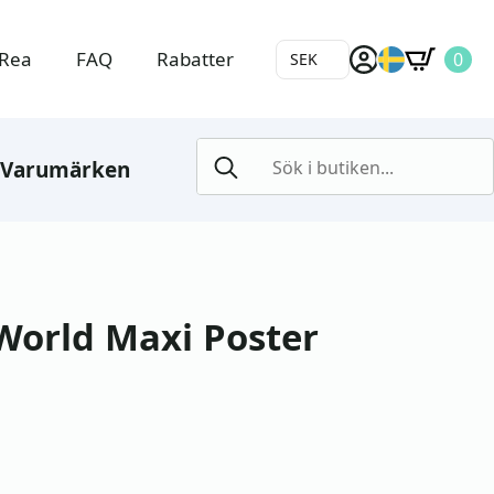
Rea
FAQ
Rabatter
0
SEK
Search
Varumärken
for:
 World Maxi Poster