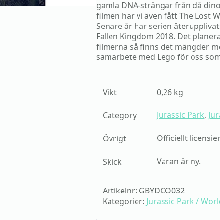
gamla DNA-strängar från då dinos
filmen har vi även fått The Lost 
Senare år har serien återuppliva
Fallen Kingdom 2018. Det planeras
filmerna så finns det mängder med
samarbete med Lego för oss som vi
Vikt
0,26 kg
Jurassic Park
,
Jur
Category
Officiellt licensi
Övrigt
Varan är ny.
Skick
Artikelnr:
GBYDCO032
Kategorier:
Jurassic Park / Worl