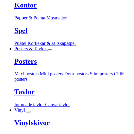
Kontor
Papper & Penna
Musmattor
Spel
Pussel
Kortlekar & sällskapsspel
Posters & Tavlor
Posters
Maxi posters
Mini posters
Door posters
Slim posters
Chibi
posters
Tavlor
Inramade tavlor
Canvastavlor
Vinyl
Vinylskivor