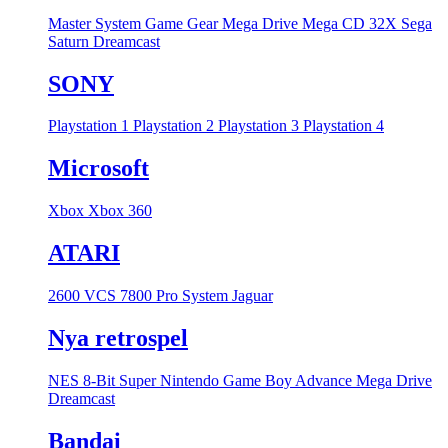
Master System
Game Gear
Mega Drive
Mega CD
32X
Sega
Saturn
Dreamcast
SONY
Playstation 1
Playstation 2
Playstation 3
Playstation 4
Microsoft
Xbox
Xbox 360
ATARI
2600 VCS
7800 Pro System
Jaguar
Nya retrospel
NES 8-Bit
Super Nintendo
Game Boy Advance
Mega Drive
Dreamcast
Bandai