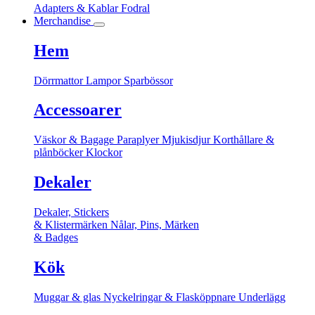
Adapters & Kablar
Fodral
Merchandise
Hem
Dörrmattor
Lampor
Sparbössor
Accessoarer
Väskor & Bagage
Paraplyer
Mjukisdjur
Korthållare &
plånböcker
Klockor
Dekaler
Dekaler, Stickers
& Klistermärken
Nålar, Pins, Märken
& Badges
Kök
Muggar & glas
Nyckelringar & Flasköppnare
Underlägg