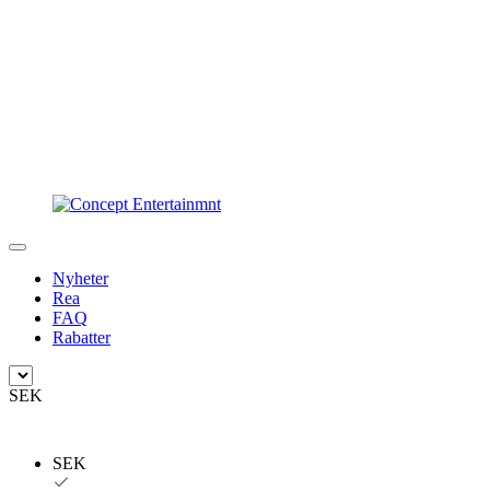
Nyheter
Rea
FAQ
Rabatter
SEK
SEK