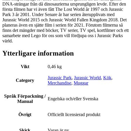
DNA-strängar från då dinosaurierna ursprungligen levde. Efter den
första filmen har vi även fått The Lost World år 1997 och Jurassic
Park 3 år 2001. Under Senare år har serien återupplivats med
Jurassic World 2015 och Jurassic World Fallen Kingdom 2018. Det
planeras även en sjätte film i serien för 2021. Förutom filmerna så
finns det mängder med böcker, TV serier, TV spel, kortfilmer och ett
samarbete med Lego för oss som vill fördjupa oss i Jurassic Parks
värld.
Ytterligare information
Vikt
0,46 kg
Jurassic Park
,
Jurassic World
,
Kök
,
Category
Merchandise
,
Muggar
Språk Förpackning /
Engelska och/eller Svenska
Manual
Övrigt
Officiellt licensierad produkt
Skick
Varan är ny.