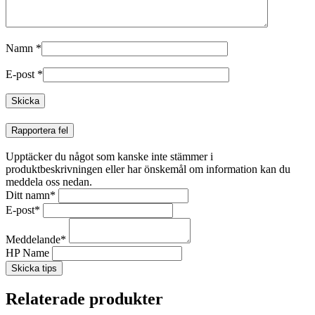
Namn
*
E-post
*
Rapportera fel
Upptäcker du något som kanske inte stämmer i
produktbeskrivningen eller har önskemål om information kan du
meddela oss nedan.
Ditt namn
*
E-post
*
Meddelande
*
HP Name
Skicka tips
Relaterade produkter