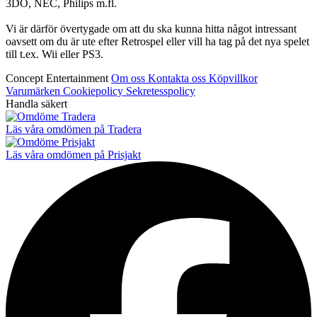
3DO, NEC, Philips m.fl.
Vi är därför övertygade om att du ska kunna hitta något intressant
oavsett om du är ute efter Retrospel eller vill ha tag på det nya spelet
till t.ex. Wii eller PS3.
Concept Entertainment
Om oss
Kontakta oss
Köpvillkor
Varumärken
Cookiepolicy
Sekretesspolicy
Handla säkert
Läs våra omdömen på Tradera
Läs våra omdömen på Prisjakt