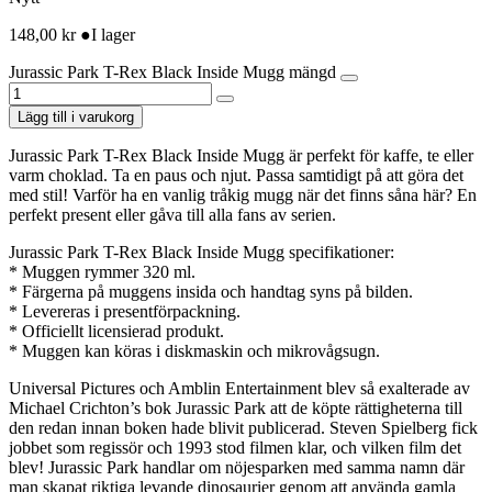
148,00
kr
●
I lager
Jurassic Park T-Rex Black Inside Mugg mängd
Lägg till i varukorg
Jurassic Park T-Rex Black Inside Mugg är perfekt för kaffe, te eller
varm choklad. Ta en paus och njut. Passa samtidigt på att göra det
med stil! Varför ha en vanlig tråkig mugg när det finns såna här? En
perfekt present eller gåva till alla fans av serien.
Jurassic Park T-Rex Black Inside Mugg specifikationer:
* Muggen rymmer 320 ml.
* Färgerna på muggens insida och handtag syns på bilden.
* Levereras i presentförpackning.
* Officiellt licensierad produkt.
* Muggen kan köras i diskmaskin och mikrovågsugn.
Universal Pictures och Amblin Entertainment blev så exalterade av
Michael Crichton’s bok Jurassic Park att de köpte rättigheterna till
den redan innan boken hade blivit publicerad. Steven Spielberg fick
jobbet som regissör och 1993 stod filmen klar, och vilken film det
blev! Jurassic Park handlar om nöjesparken med samma namn där
man skapat riktiga levande dinosaurier genom att använda gamla