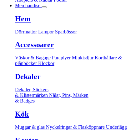
Merchandise
Hem
Dörrmattor
Lampor
Sparbössor
Accessoarer
Väskor & Bagage
Paraplyer
Mjukisdjur
Korthållare &
plånböcker
Klockor
Dekaler
Dekaler, Stickers
& Klistermärken
Nålar, Pins, Märken
& Badges
Kök
Muggar & glas
Nyckelringar & Flasköppnare
Underlägg