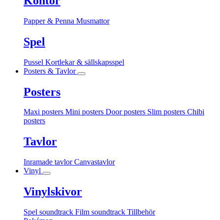
Kontor
Papper & Penna
Musmattor
Spel
Pussel
Kortlekar & sällskapsspel
Posters & Tavlor
Posters
Maxi posters
Mini posters
Door posters
Slim posters
Chibi
posters
Tavlor
Inramade tavlor
Canvastavlor
Vinyl
Vinylskivor
Spel soundtrack
Film soundtrack
Tillbehör