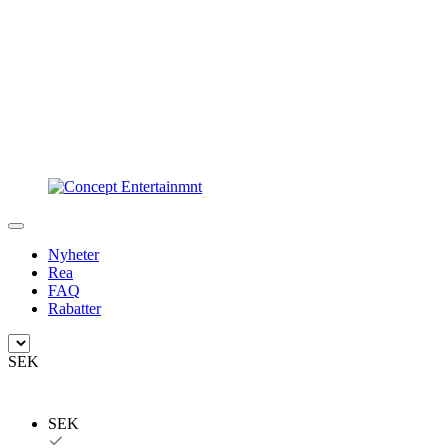
Nyheter
Rea
FAQ
Rabatter
SEK
SEK