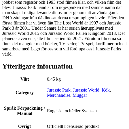
jobbet som regissör och 1993 stod filmen klar, och vilken film det
blev! Jurassic Park handlar om nöjesparken med samma namn där
man skapat riktiga levande dinosaurier genom att använda gamla
DNA-strängar från då dinosaurierna ursprungligen levde. Efter den
första filmen har vi även fått The Lost World år 1997 och Jurassic
Park 3 år 2001. Under Senare år har serien återupplivats med
Jurassic World 2015 och Jurassic World Fallen Kingdom 2018. Det
planeras även en sjätte film i serien för 2021. Förutom filmerna så
finns det mängder med böcker, TV serier, TV spel, kortfilmer och ett
samarbete med Lego för oss som vill fördjupa oss i Jurassic Parks
värld.
Ytterligare information
Vikt
0,45 kg
Jurassic Park
,
Jurassic World
,
Kök
,
Category
Merchandise
,
Muggar
Språk Förpackning /
Engelska och/eller Svenska
Manual
Övrigt
Officiellt licensierad produkt