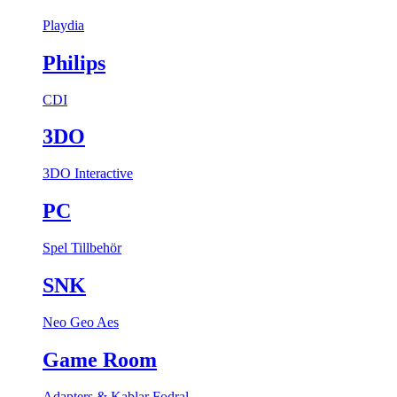
Playdia
Philips
CDI
3DO
3DO Interactive
PC
Spel
Tillbehör
SNK
Neo Geo Aes
Game Room
Adapters & Kablar
Fodral