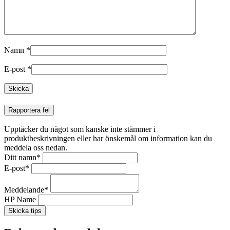
Namn
*
E-post
*
Rapportera fel
Upptäcker du något som kanske inte stämmer i
produktbeskrivningen eller har önskemål om information kan du
meddela oss nedan.
Ditt namn
*
E-post
*
Meddelande
*
HP Name
Skicka tips