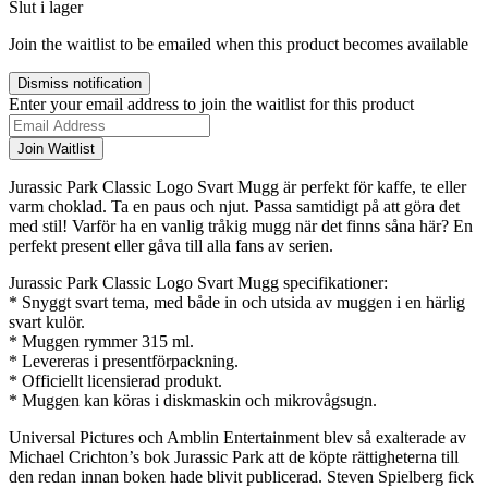
Slut i lager
Join the waitlist to be emailed when this product becomes available
Dismiss notification
Enter your email address to join the waitlist for this product
Join Waitlist
Jurassic Park Classic Logo Svart Mugg är perfekt för kaffe, te eller
varm choklad. Ta en paus och njut. Passa samtidigt på att göra det
med stil! Varför ha en vanlig tråkig mugg när det finns såna här? En
perfekt present eller gåva till alla fans av serien.
Jurassic Park Classic Logo Svart Mugg specifikationer:
* Snyggt svart tema, med både in och utsida av muggen i en härlig
svart kulör.
* Muggen rymmer 315 ml.
* Levereras i presentförpackning.
* Officiellt licensierad produkt.
* Muggen kan köras i diskmaskin och mikrovågsugn.
Universal Pictures och Amblin Entertainment blev så exalterade av
Michael Crichton’s bok Jurassic Park att de köpte rättigheterna till
den redan innan boken hade blivit publicerad. Steven Spielberg fick