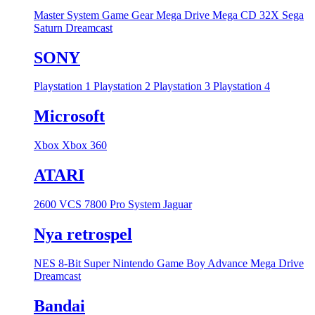
Master System
Game Gear
Mega Drive
Mega CD
32X
Sega
Saturn
Dreamcast
SONY
Playstation 1
Playstation 2
Playstation 3
Playstation 4
Microsoft
Xbox
Xbox 360
ATARI
2600 VCS
7800 Pro System
Jaguar
Nya retrospel
NES 8-Bit
Super Nintendo
Game Boy Advance
Mega Drive
Dreamcast
Bandai