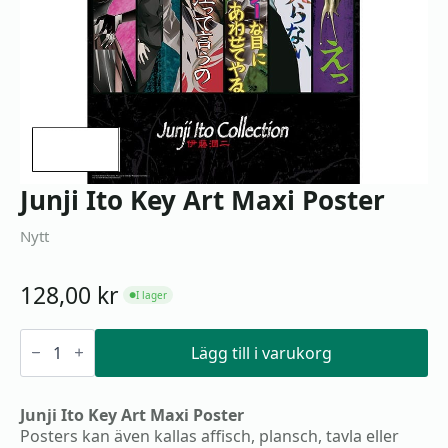
Junji Ito Key Art Maxi Poster
Nytt
128,00
kr
I lager
●
Junji
Ito
Lägg till i varukorg
Key
Art
Maxi
Junji Ito Key Art Maxi Poster
Poster
mängd
Posters kan även kallas affisch, plansch, tavla eller