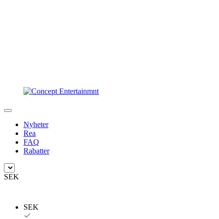
Nyheter
Rea
FAQ
Rabatter
SEK
SEK