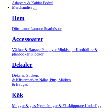
Adapters & Kablar
Fodral
Merchandise
Hem
Dörrmattor
Lampor
Sparbössor
Accessoarer
Väskor & Bagage
Paraplyer
Mjukisdjur
Korthållare &
plånböcker
Klockor
Dekaler
Dekaler, Stickers
& Klistermärken
Nålar, Pins, Märken
& Badges
Kök
Muggar & glas
Nyckelringar & Flasköppnare
Underlägg