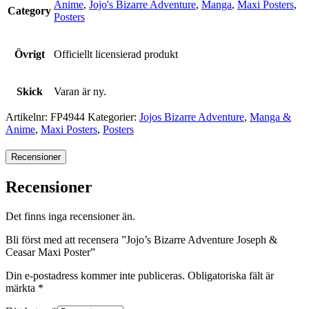
Anime
,
Jojo's Bizarre Adventure
,
Manga
,
Maxi Posters
,
Category
Posters
Övrigt
Officiellt licensierad produkt
Skick
Varan är ny.
Artikelnr:
FP4944
Kategorier:
Jojos Bizarre Adventure
,
Manga &
Anime
,
Maxi Posters
,
Posters
Recensioner
Recensioner
Det finns inga recensioner än.
Bli först med att recensera ”Jojo’s Bizarre Adventure Joseph &
Ceasar Maxi Poster”
Din e-postadress kommer inte publiceras.
Obligatoriska fält är
märkta
*