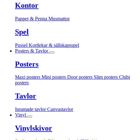
Kontor
Papper & Penna
Musmattor
Spel
Pussel
Kortlekar & sällskapsspel
Posters & Tavlor
Posters
Maxi posters
Mini posters
Door posters
Slim posters
Chibi
posters
Tavlor
Inramade tavlor
Canvastavlor
Vinyl
Vinylskivor