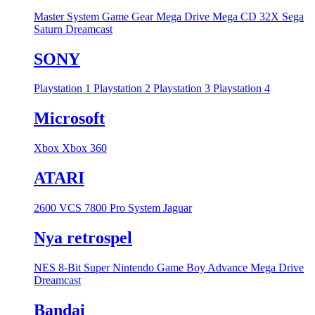
Master System
Game Gear
Mega Drive
Mega CD
32X
Sega
Saturn
Dreamcast
SONY
Playstation 1
Playstation 2
Playstation 3
Playstation 4
Microsoft
Xbox
Xbox 360
ATARI
2600 VCS
7800 Pro System
Jaguar
Nya retrospel
NES 8-Bit
Super Nintendo
Game Boy Advance
Mega Drive
Dreamcast
Bandai