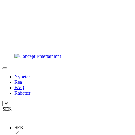
Nyheter
Rea
FAQ
Rabatter
SEK
SEK