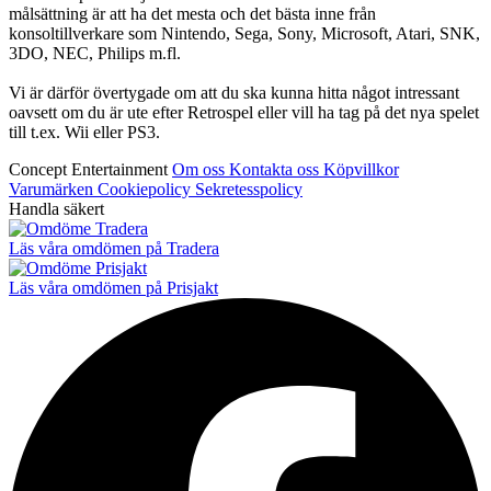
målsättning är att ha det mesta och det bästa inne från
konsoltillverkare som Nintendo, Sega, Sony, Microsoft, Atari, SNK,
3DO, NEC, Philips m.fl.
Vi är därför övertygade om att du ska kunna hitta något intressant
oavsett om du är ute efter Retrospel eller vill ha tag på det nya spelet
till t.ex. Wii eller PS3.
Concept Entertainment
Om oss
Kontakta oss
Köpvillkor
Varumärken
Cookiepolicy
Sekretesspolicy
Handla säkert
Läs våra omdömen på Tradera
Läs våra omdömen på Prisjakt