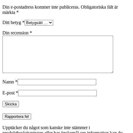
Din e-postadress kommer inte publiceras.
Obligatoriska fält är
märkta
*
Ditt betyg
*
Din recension
*
Namn
*
E-post
*
Rapportera fel
Upptäcker du något som kanske inte stämmer i
produktbeskrivningen eller har önskemål om information kan du