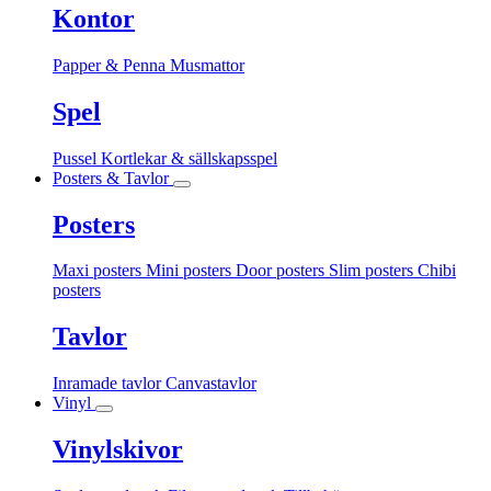
Kontor
Papper & Penna
Musmattor
Spel
Pussel
Kortlekar & sällskapsspel
Posters & Tavlor
Posters
Maxi posters
Mini posters
Door posters
Slim posters
Chibi
posters
Tavlor
Inramade tavlor
Canvastavlor
Vinyl
Vinylskivor