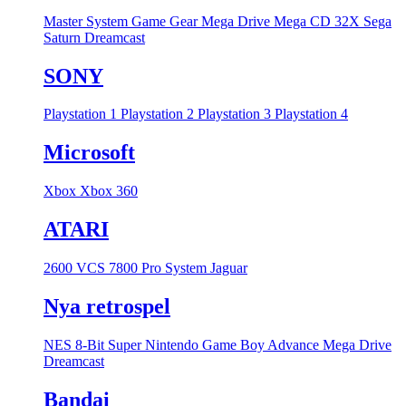
Master System
Game Gear
Mega Drive
Mega CD
32X
Sega
Saturn
Dreamcast
SONY
Playstation 1
Playstation 2
Playstation 3
Playstation 4
Microsoft
Xbox
Xbox 360
ATARI
2600 VCS
7800 Pro System
Jaguar
Nya retrospel
NES 8-Bit
Super Nintendo
Game Boy Advance
Mega Drive
Dreamcast
Bandai