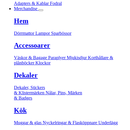
Adapters & Kablar
Fodral
Merchandise
Hem
Dörrmattor
Lampor
Sparbössor
Accessoarer
Väskor & Bagage
Paraplyer
Mjukisdjur
Korthållare &
plånböcker
Klockor
Dekaler
Dekaler, Stickers
& Klistermärken
Nålar, Pins, Märken
& Badges
Kök
Muggar & glas
Nyckelringar & Flasköppnare
Underlägg