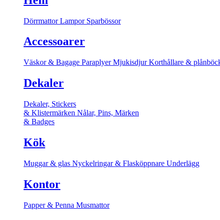
Dörrmattor
Lampor
Sparbössor
Accessoarer
Väskor & Bagage
Paraplyer
Mjukisdjur
Korthållare & plånböc
Dekaler
Dekaler, Stickers
& Klistermärken
Nålar, Pins, Märken
& Badges
Kök
Muggar & glas
Nyckelringar & Flasköppnare
Underlägg
Kontor
Papper & Penna
Musmattor