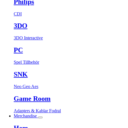
Philips
CDI
3DO
3DO Interactive
PC
Spel
Tillbehör
SNK
Neo Geo Aes
Game Room
Adapters & Kablar
Fodral
Merchandise
Hem