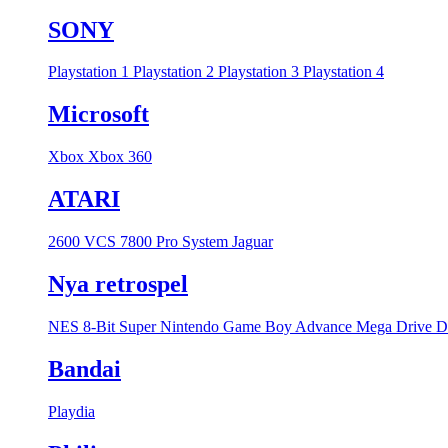
SONY
Playstation 1
Playstation 2
Playstation 3
Playstation 4
Microsoft
Xbox
Xbox 360
ATARI
2600 VCS
7800 Pro System
Jaguar
Nya retrospel
NES 8-Bit
Super Nintendo
Game Boy Advance
Mega Drive
D
Bandai
Playdia