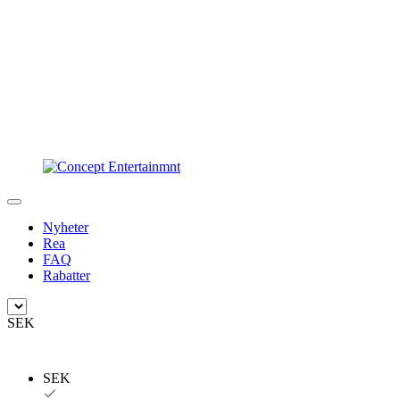
Nyheter
Rea
FAQ
Rabatter
SEK
SEK