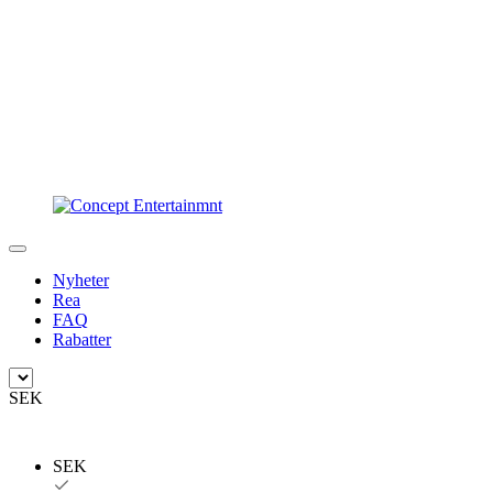
Nyheter
Rea
FAQ
Rabatter
SEK
SEK