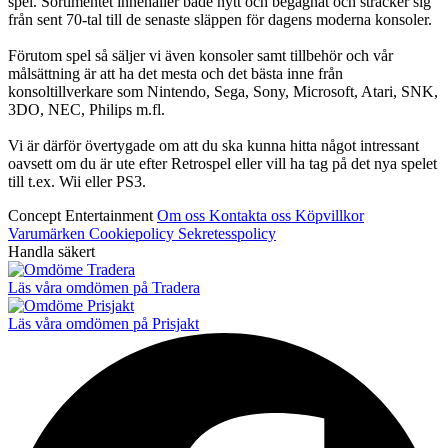
spel. Sortimentet innehåller både nytt och begagnat och sträcker sig
från sent 70-tal till de senaste släppen för dagens moderna konsoler.
Förutom spel så säljer vi även konsoler samt tillbehör och vår
målsättning är att ha det mesta och det bästa inne från
konsoltillverkare som Nintendo, Sega, Sony, Microsoft, Atari, SNK,
3DO, NEC, Philips m.fl.
Vi är därför övertygade om att du ska kunna hitta något intressant
oavsett om du är ute efter Retrospel eller vill ha tag på det nya spelet
till t.ex. Wii eller PS3.
Concept Entertainment
Om oss
Kontakta oss
Köpvillkor
Varumärken
Cookiepolicy
Sekretesspolicy
Handla säkert
Läs våra omdömen på Tradera
Läs våra omdömen på Prisjakt