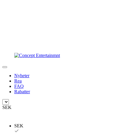
Nyheter
Rea
FAQ
Rabatter
SEK
SEK