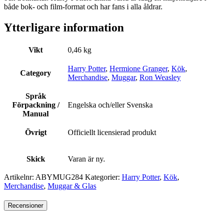
både bok- och film-format och har fans i alla åldrar.
Ytterligare information
Vikt
0,46 kg
Harry Potter
,
Hermione Granger
,
Kök
,
Category
Merchandise
,
Muggar
,
Ron Weasley
Språk
Förpackning /
Engelska och/eller Svenska
Manual
Övrigt
Officiellt licensierad produkt
Skick
Varan är ny.
Artikelnr:
ABYMUG284
Kategorier:
Harry Potter
,
Kök
,
Merchandise
,
Muggar & Glas
Recensioner