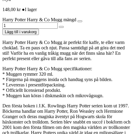
148,00
kr
●
I lager
Harry Potter Harry & Co Mugg mängd
Lägg till i varukorg
Harry Potter Harry & Co Mugg är perfekt för kaffe, te eller varm
choklad. Ta en paus och njut. Passa samtidigt på att göra det med
stil! Varför ha en vanlig tråkig mugg när det finns såna här? En
perfekt present eller gåva till alla fans av serien.
Harry Potter Harry & Co Mugg specifikationer:
* Muggen rymmer 320 ml.
* Färgerna på muggens insida och handtag syns på bilden.
* Levereras i presentförpackning.
* Officiellt licensierad produkt.
* Muggen kan köras i diskmaskin och mikrovågsugn.
Den första boken i J.K. Rowlings Harry Potter serien kom ut 1997.
Böckerna handlar om Harry Potter, Ron Weasley och Hermione
Granger och deras magiska äventyr på Hogwarts skola för
häxkonster och trolldom. Serien blev snabbt en succé i bokform och
2001 kom den första filmen om den magiska världen av trollkonster
och trollkarlar. Harry Potters unika värld är idag en miljonsäljare i