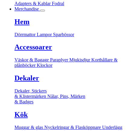
Adapters & Kablar
Fodral
Merchandise
Hem
Dörrmattor
Lampor
Sparbössor
Accessoarer
Väskor & Bagage
Paraplyer
Mjukisdjur
Korthållare &
plånböcker
Klockor
Dekaler
Dekaler, Stickers
& Klistermärken
Nålar, Pins, Märken
& Badges
Kök
Muggar & glas
Nyckelringar & Flasköppnare
Underlägg