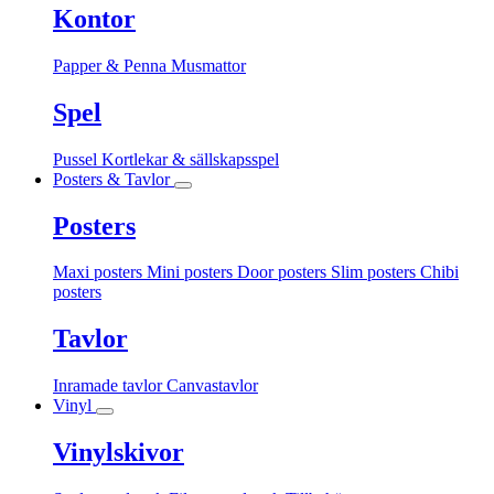
Kontor
Papper & Penna
Musmattor
Spel
Pussel
Kortlekar & sällskapsspel
Posters & Tavlor
Posters
Maxi posters
Mini posters
Door posters
Slim posters
Chibi
posters
Tavlor
Inramade tavlor
Canvastavlor
Vinyl
Vinylskivor