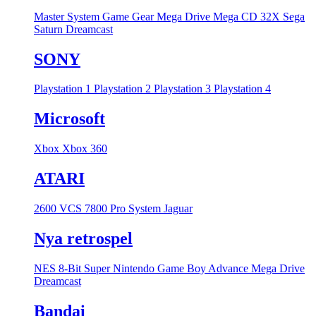
Master System
Game Gear
Mega Drive
Mega CD
32X
Sega
Saturn
Dreamcast
SONY
Playstation 1
Playstation 2
Playstation 3
Playstation 4
Microsoft
Xbox
Xbox 360
ATARI
2600 VCS
7800 Pro System
Jaguar
Nya retrospel
NES 8-Bit
Super Nintendo
Game Boy Advance
Mega Drive
Dreamcast
Bandai