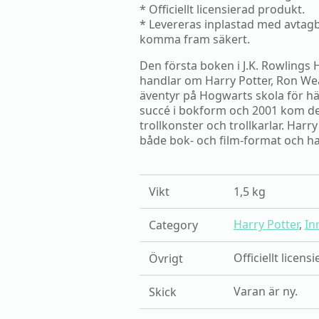
* Officiellt licensierad produkt.
* Levereras inplastad med avtagb
komma fram säkert.
Den första boken i J.K. Rowlings
handlar om Harry Potter, Ron W
äventyr på Hogwarts skola för hä
succé i bokform och 2001 kom de
trollkonster och trollkarlar. Harry
både bok- och film-format och har 
Vikt
1,5 kg
Harry Potter
,
In
Category
Officiellt licen
Övrigt
Varan är ny.
Skick