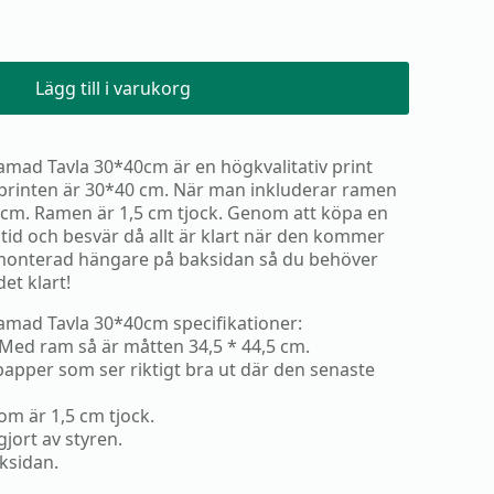
Lägg till i varukorg
ramad Tavla 30*40cm är en högkvalitativ print
 printen är 30*40 cm. När man inkluderar ramen
5 cm. Ramen är 1,5 cm tjock. Genom att köpa en
tid och besvär då allt är klart när den kommer
igmonterad hängare på baksidan så du behöver
et klart!
ramad Tavla 30*40cm specifikationer:
 Med ram så är måtten 34,5 * 44,5 cm.
 papper som ser riktigt bra ut där den senaste
m är 1,5 cm tjock.
jort av styren.
ksidan.