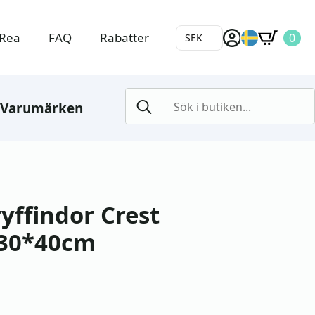
Rea
FAQ
Rabatter
0
SEK
Search
Varumärken
for:
yffindor Crest
 30*40cm