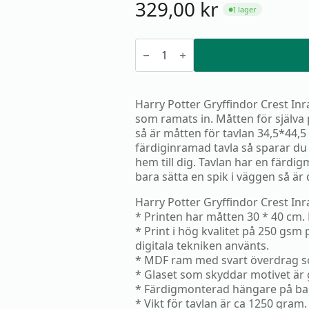
329,00
kr
I lager
●
Harry
Potter
Gryffindor
Crest
Inramad
Tavla
Harry Potter Gryffindor Crest In
30*40cm
som ramats in. Måtten för själva
mängd
så är måtten för tavlan 34,5*44,
färdiginramad tavla så sparar du 
hem till dig. Tavlan har en färd
bara sätta en spik i väggen så är d
Harry Potter Gryffindor Crest In
* Printen har måtten 30 * 40 cm.
* Print i hög kvalitet på 250 gsm
digitala tekniken använts.
* MDF ram med svart överdrag so
* Glaset som skyddar motivet är g
* Färdigmonterad hängare på ba
* Vikt för tavlan är ca 1250 gram.