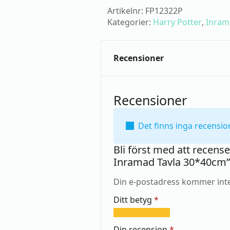
Artikelnr:
FP12322P
Kategorier:
Harry Potter
,
Inram
Recensioner
Recensioner
Det finns inga recensio
Bli först med att recense
Inramad Tavla 30*40cm”
Din e-postadress kommer inte
Ditt betyg
*
1
2
3
4
5
av
av
av
av
av
Din recension
*