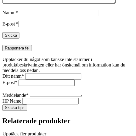
Namn
*
E-post
*
Rapportera fel
Upptäcker du något som kanske inte stämmer i
produktbeskrivningen eller har önskemål om information kan du
meddela oss nedan.
Ditt namn
*
E-post
*
Meddelande
*
HP Name
Skicka tips
Relaterade produkter
Upptäck fler produkter