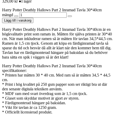
329,00
kr
●
I lager
Harry Potter Deathly Hallows Part 2 Inramad Tavla 30*40cm
mängd
Lägg till i varukorg
Harry Potter Deathly Hallows Part 2 Inramad Tavla 30*40cm är en
högkvalitativ print som ramats in. Måtten för själva printen är 30*40
cm. När man inkluderar ramen så är måtten för tavlan 34,5*44,5 cm.
Ramen är 1,5 cm tjock. Genom att köpa en färdiginramad tavla så
sparar du tid och besvär då allt är klart när den kommer hem till dig.
Tavlan har en färdigmonterad hängare på baksidan så du behöver
bara sätta en spik i väggen så är det klart!
Harry Potter Deathly Hallows Part 2 Inramad Tavla 30*40cm
specifikationer:
* Printen har måtten 30 * 40 cm. Med ram så är måtten 34,5 * 44,5
cm.
* Print i hög kvalitet på 250 gsm papper som ser riktigt bra ut där
den senaste digitala tekniken använts.
* MDF ram med svart överdrag som är 1,5 cm tjock.
* Glaset som skyddar motivet är gjort av styren.
* Färdigmonterad hängare på baksidan.
* Vikt för tavlan är ca 1250 gram.
* Officiellt licensierad produkt.