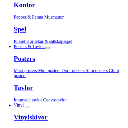
Kontor
Papper & Penna
Musmattor
Spel
Pussel
Kortlekar & sällskapsspel
Posters & Tavlor
Posters
Maxi posters
Mini posters
Door posters
Slim posters
Chibi
posters
Tavlor
Inramade tavlor
Canvastavlor
Vinyl
Vinylskivor