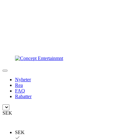
Nyheter
Rea
FAQ
Rabatter
SEK
SEK