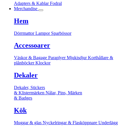
Adapters & Kablar
Fodral
Merchandise
Hem
Dörrmattor
Lampor
Sparbössor
Accessoarer
Väskor & Bagage
Paraplyer
Mjukisdjur
Korthållare &
plånböcker
Klockor
Dekaler
Dekaler, Stickers
& Klistermärken
Nålar, Pins, Märken
& Badges
Kök
Muggar & glas
Nyckelringar & Flasköppnare
Underlägg