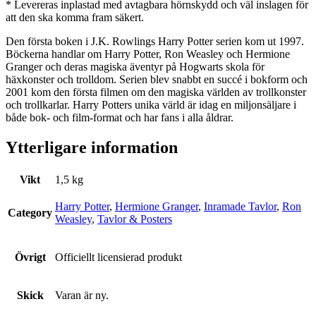
* Levereras inplastad med avtagbara hörnskydd och väl inslagen för
att den ska komma fram säkert.
Den första boken i J.K. Rowlings Harry Potter serien kom ut 1997.
Böckerna handlar om Harry Potter, Ron Weasley och Hermione
Granger och deras magiska äventyr på Hogwarts skola för
häxkonster och trolldom. Serien blev snabbt en succé i bokform och
2001 kom den första filmen om den magiska världen av trollkonster
och trollkarlar. Harry Potters unika värld är idag en miljonsäljare i
både bok- och film-format och har fans i alla åldrar.
Ytterligare information
Vikt
1,5 kg
Harry Potter
,
Hermione Granger
,
Inramade Tavlor
,
Ron
Category
Weasley
,
Tavlor & Posters
Övrigt
Officiellt licensierad produkt
Skick
Varan är ny.