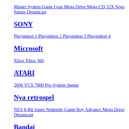
Master System
Game Gear
Mega Drive
Mega CD
32X
Sega
Saturn
Dreamcast
SONY
Playstation 1
Playstation 2
Playstation 3
Playstation 4
Microsoft
Xbox
Xbox 360
ATARI
2600 VCS
7800 Pro System
Jaguar
Nya retrospel
NES 8-Bit
Super Nintendo
Game Boy Advance
Mega Drive
Dreamcast
Bandai