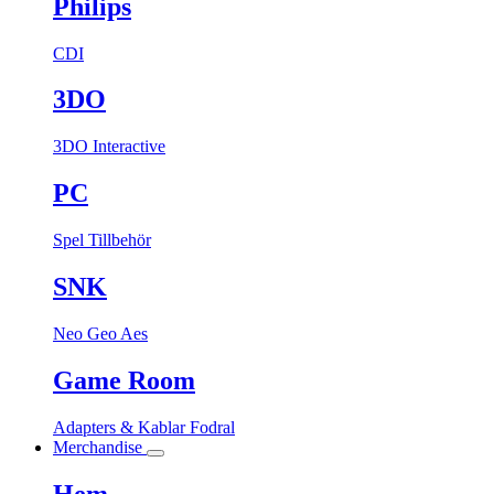
Philips
CDI
3DO
3DO Interactive
PC
Spel
Tillbehör
SNK
Neo Geo Aes
Game Room
Adapters & Kablar
Fodral
Merchandise
Hem