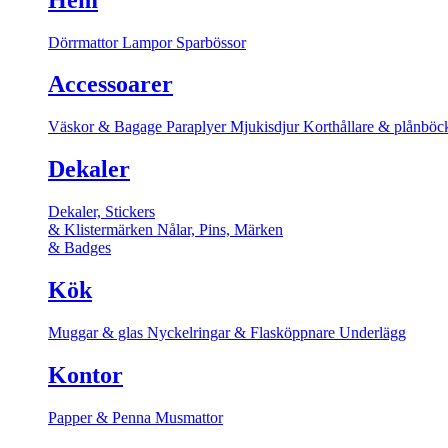
Dörrmattor
Lampor
Sparbössor
Accessoarer
Väskor & Bagage
Paraplyer
Mjukisdjur
Korthållare & plånböc
Dekaler
Dekaler, Stickers
& Klistermärken
Nålar, Pins, Märken
& Badges
Kök
Muggar & glas
Nyckelringar & Flasköppnare
Underlägg
Kontor
Papper & Penna
Musmattor