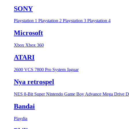
SONY
Playstation 1
Playstation 2
Playstation 3
Playstation 4
Microsoft
Xbox
Xbox 360
ATARI
2600 VCS
7800 Pro System
Jaguar
Nya retrospel
NES 8-Bit
Super Nintendo
Game Boy Advance
Mega Drive
D
Bandai
Playdia