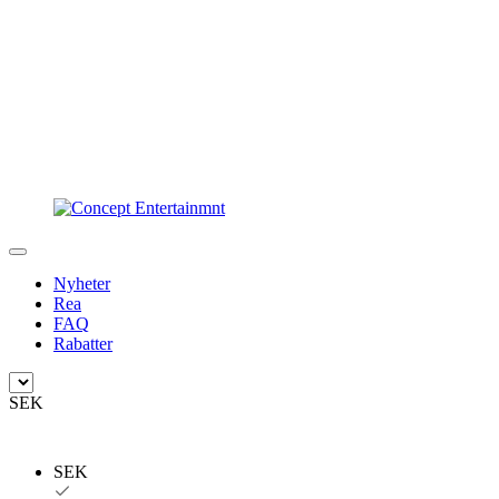
Nyheter
Rea
FAQ
Rabatter
SEK
SEK