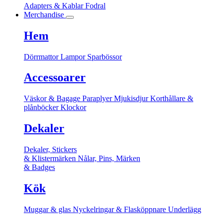
Adapters & Kablar
Fodral
Merchandise
Hem
Dörrmattor
Lampor
Sparbössor
Accessoarer
Väskor & Bagage
Paraplyer
Mjukisdjur
Korthållare &
plånböcker
Klockor
Dekaler
Dekaler, Stickers
& Klistermärken
Nålar, Pins, Märken
& Badges
Kök
Muggar & glas
Nyckelringar & Flasköppnare
Underlägg