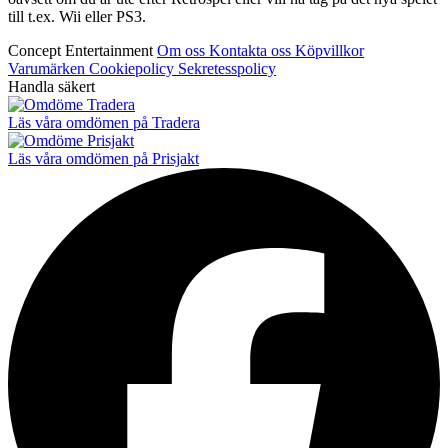
till t.ex. Wii eller PS3.
Concept Entertainment
Om oss
Kontakta oss
Köpvillkor
Varumärken
Cookiepolicy
Sekretesspolicy
Handla säkert
Läs våra omdömen på Tradera
Läs våra omdömen på Prisjakt