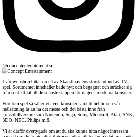
@conceptentertainment.se
I vår webshop hittar du ett av Skandinaviens största utbud av TV-
spel. Sortimentet innehåller både nytt och begagnat och sträcker sig
från sent 70-tal till de senaste släppen för dagens moderna konsoler.
Förutom spel så säljer vi även konsoler samt tillbehör och vår
målsättning är att ha det mesta och det bästa inne från
konsoltillverkare som Nintendo, Sega, Sony, Microsoft, Atari, SNK,
3DO, NEC, Philips m.fl.
Vi är därför övertygade om att du ska kunna hitta något intressant
oavsett om du är ute efter Retrospel eller vill ha tag på det nya spelet