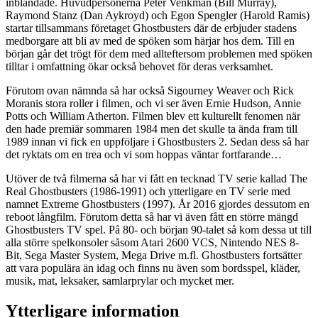
inblandade. Huvudpersonerna Peter Venkman (Bill Murray),
Raymond Stanz (Dan Aykroyd) och Egon Spengler (Harold Ramis)
startar tillsammans företaget Ghostbusters där de erbjuder stadens
medborgare att bli av med de spöken som härjar hos dem. Till en
början går det trögt för dem med allteftersom problemen med spöken
tilltar i omfattning ökar också behovet för deras verksamhet.
Förutom ovan nämnda så har också Sigourney Weaver och Rick
Moranis stora roller i filmen, och vi ser även Ernie Hudson, Annie
Potts och William Atherton. Filmen blev ett kulturellt fenomen när
den hade premiär sommaren 1984 men det skulle ta ända fram till
1989 innan vi fick en uppföljare i Ghostbusters 2. Sedan dess så har
det ryktats om en trea och vi som hoppas väntar fortfarande…
Utöver de två filmerna så har vi fått en tecknad TV serie kallad The
Real Ghostbusters (1986-1991) och ytterligare en TV serie med
namnet Extreme Ghostbusters (1997). År 2016 gjordes dessutom en
reboot långfilm. Förutom detta så har vi även fått en större mängd
Ghostbusters TV spel. På 80- och början 90-talet så kom dessa ut till
alla större spelkonsoler såsom Atari 2600 VCS, Nintendo NES 8-
Bit, Sega Master System, Mega Drive m.fl. Ghostbusters fortsätter
att vara populära än idag och finns nu även som bordsspel, kläder,
musik, mat, leksaker, samlarprylar och mycket mer.
Ytterligare information