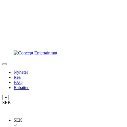
Nyheter
Rea
FAQ
Rabatter
SEK
SEK