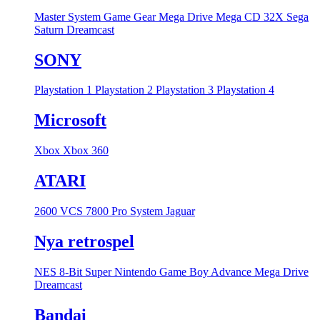
Master System
Game Gear
Mega Drive
Mega CD
32X
Sega
Saturn
Dreamcast
SONY
Playstation 1
Playstation 2
Playstation 3
Playstation 4
Microsoft
Xbox
Xbox 360
ATARI
2600 VCS
7800 Pro System
Jaguar
Nya retrospel
NES 8-Bit
Super Nintendo
Game Boy Advance
Mega Drive
Dreamcast
Bandai