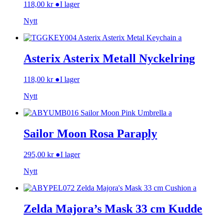
118,00
kr
●
I lager
Nytt
Asterix Asterix Metall Nyckelring
118,00
kr
●
I lager
Nytt
Sailor Moon Rosa Paraply
295,00
kr
●
I lager
Nytt
Zelda Majora’s Mask 33 cm Kudde