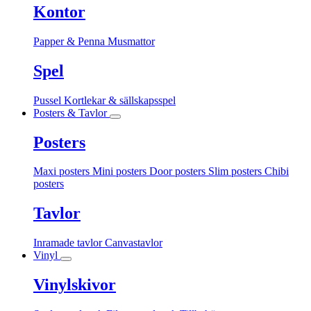
Kontor
Papper & Penna
Musmattor
Spel
Pussel
Kortlekar & sällskapsspel
Posters & Tavlor
Posters
Maxi posters
Mini posters
Door posters
Slim posters
Chibi
posters
Tavlor
Inramade tavlor
Canvastavlor
Vinyl
Vinylskivor