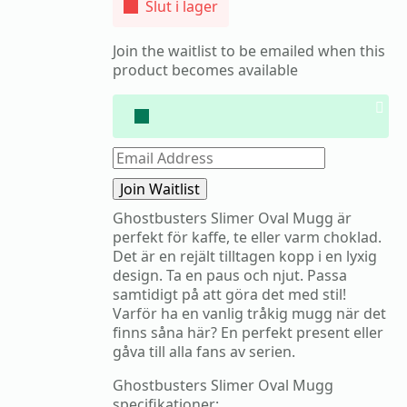
Slut i lager
Join the waitlist to be emailed when this
product becomes available
Dis
noti
Enter
your
email
Join Waitlist
address
to
Ghostbusters Slimer Oval Mugg är
join
perfekt för kaffe, te eller varm choklad.
the
waitlist
Det är en rejält tilltagen kopp i en lyxig
for
design. Ta en paus och njut. Passa
this
samtidigt på att göra det med stil!
product
Varför ha en vanlig tråkig mugg när det
finns såna här? En perfekt present eller
gåva till alla fans av serien.
Ghostbusters Slimer Oval Mugg
specifikationer: