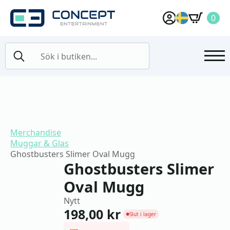
0
Search
for:
Merchandise
Muggar & Glas
Ghostbusters Slimer Oval Mugg
Ghostbusters Slimer
Oval Mugg
Nytt
198,00
kr
Slut i lager
●