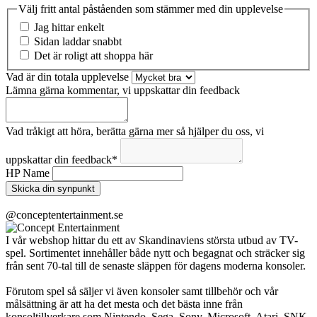
Välj fritt antal påståenden som stämmer med din upplevelse
Jag hittar enkelt
Sidan laddar snabbt
Det är roligt att shoppa här
Vad är din totala upplevelse
Lämna gärna kommentar, vi uppskattar din feedback
Vad tråkigt att höra, berätta gärna mer så hjälper du oss, vi
uppskattar din feedback
*
HP Name
Skicka din synpunkt
@conceptentertainment.se
I vår webshop hittar du ett av Skandinaviens största utbud av TV-
spel. Sortimentet innehåller både nytt och begagnat och sträcker sig
från sent 70-tal till de senaste släppen för dagens moderna konsoler.
Förutom spel så säljer vi även konsoler samt tillbehör och vår
målsättning är att ha det mesta och det bästa inne från
konsoltillverkare som Nintendo, Sega, Sony, Microsoft, Atari, SNK,