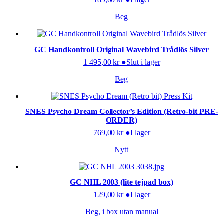
Beg
GC Handkontroll Original Wavebird Trådlös Silver
1 495,00
kr
●
Slut i lager
Beg
SNES Psycho Dream Collector’s Edition (Retro-bit PRE-
ORDER)
769,00
kr
●
I lager
Nytt
GC NHL 2003 (lite tejpad box)
129,00
kr
●
I lager
Beg, i box utan manual