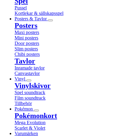
Spel
Pussel
Kortlekar & sällskapsspel
Posters & Tavlor
Posters
Maxi posters
Mini posters
Door posters
Slim posters
Chibi posters
Tavlor
Inramade tavlor
Canvastavlor
Vinyl
Vinylskivor
Spel soundtrack
Film soundtrack
Tillbehör
Pokémon
Pokémonkort
Mega Evolution
Scarlet & Violet
Varumärken