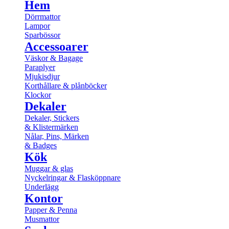
Hem
Dörrmattor
Lampor
Sparbössor
Accessoarer
Väskor & Bagage
Paraplyer
Mjukisdjur
Korthållare & plånböcker
Klockor
Dekaler
Dekaler, Stickers
& Klistermärken
Nålar, Pins, Märken
& Badges
Kök
Muggar & glas
Nyckelringar & Flasköppnare
Underlägg
Kontor
Papper & Penna
Musmattor