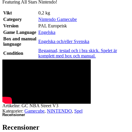
Featuring All Stars Nintendo!
Vikt
0,2 kg
Category
Nintendo Gamecube
Version
PAL Europeisk
Game Language
Engelska
Box and manual
Engelska och/eller Svenska
language
Begagnad, testad och i bra skick. Spelet är
Condition
komplett med box och manual.
Artikelnr:
GC NBA Street V3
Kategorier:
Gamecube
,
NINTENDO
,
Spel
Recensioner
Recensioner