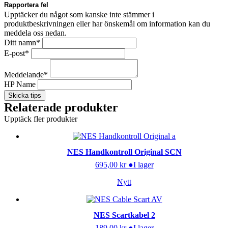
Rapportera fel
Upptäcker du något som kanske inte stämmer i
produktbeskrivningen eller har önskemål om information kan du
meddela oss nedan.
Ditt namn
*
E-post
*
Meddelande
*
HP Name
Skicka tips
Relaterade produkter
Upptäck fler produkter
NES Handkontroll Original SCN
695,00
kr
●
I lager
Nytt
NES Scartkabel 2
189,00
kr
●
I lager