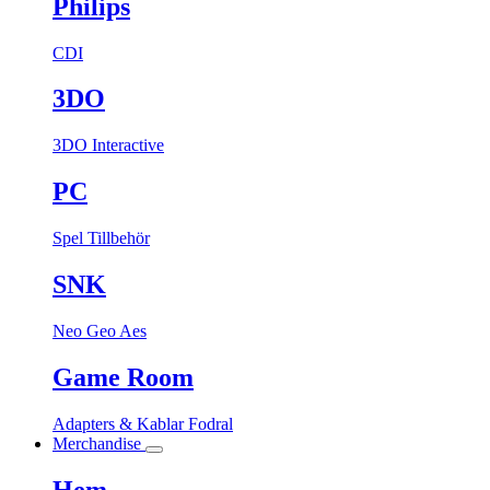
Philips
CDI
3DO
3DO Interactive
PC
Spel
Tillbehör
SNK
Neo Geo Aes
Game Room
Adapters & Kablar
Fodral
Merchandise
Hem