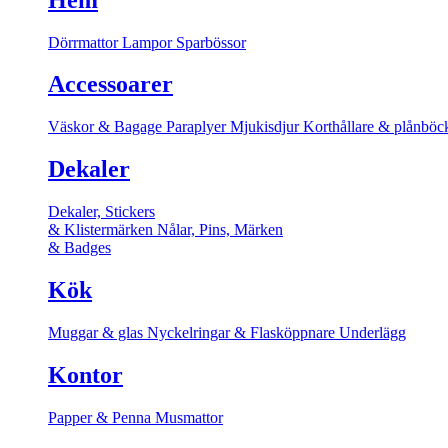
Dörrmattor
Lampor
Sparbössor
Accessoarer
Väskor & Bagage
Paraplyer
Mjukisdjur
Korthållare & plånböc
Dekaler
Dekaler, Stickers
& Klistermärken
Nålar, Pins, Märken
& Badges
Kök
Muggar & glas
Nyckelringar & Flasköppnare
Underlägg
Kontor
Papper & Penna
Musmattor