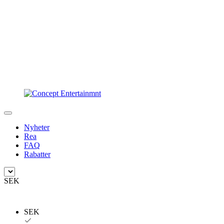
Nyheter
Rea
FAQ
Rabatter
SEK
SEK