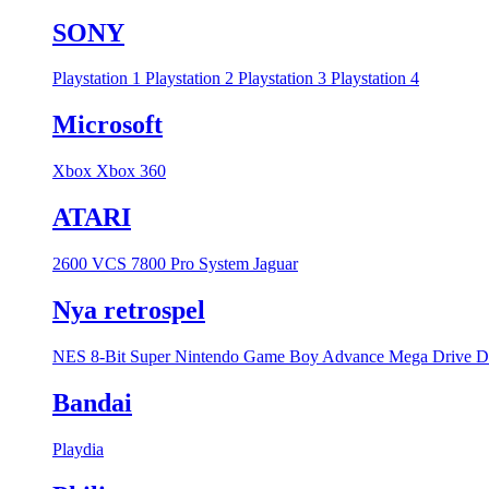
SONY
Playstation 1
Playstation 2
Playstation 3
Playstation 4
Microsoft
Xbox
Xbox 360
ATARI
2600 VCS
7800 Pro System
Jaguar
Nya retrospel
NES 8-Bit
Super Nintendo
Game Boy Advance
Mega Drive
D
Bandai
Playdia