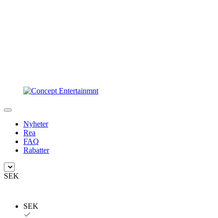
Nyheter
Rea
FAQ
Rabatter
SEK
SEK