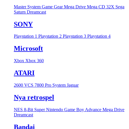
Master System
Game Gear
Mega Drive
Mega CD
32X
Sega
Saturn
Dreamcast
SONY
Playstation 1
Playstation 2
Playstation 3
Playstation 4
Microsoft
Xbox
Xbox 360
ATARI
2600 VCS
7800 Pro System
Jaguar
Nya retrospel
NES 8-Bit
Super Nintendo
Game Boy Advance
Mega Drive
Dreamcast
Bandai