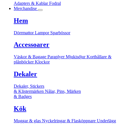
Adapters & Kablar
Fodral
Merchandise
Hem
Dörrmattor
Lampor
Sparbössor
Accessoarer
Väskor & Bagage
Paraplyer
Mjukisdjur
Korthållare &
plånböcker
Klockor
Dekaler
Dekaler, Stickers
& Klistermärken
Nålar, Pins, Märken
& Badges
Kök
Muggar & glas
Nyckelringar & Flasköppnare
Underlägg