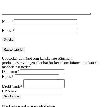
Namn
*
E-post
*
Rapportera fel
Upptäcker du något som kanske inte stämmer i
produktbeskrivningen eller har önskemål om information kan du
meddela oss nedan.
Ditt namn
*
E-post
*
Meddelande
*
HP Name
Skicka tips
Relaterade produkter