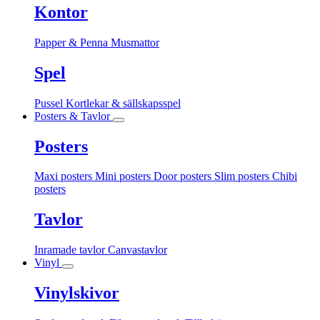
Kontor
Papper & Penna
Musmattor
Spel
Pussel
Kortlekar & sällskapsspel
Posters & Tavlor
Posters
Maxi posters
Mini posters
Door posters
Slim posters
Chibi
posters
Tavlor
Inramade tavlor
Canvastavlor
Vinyl
Vinylskivor