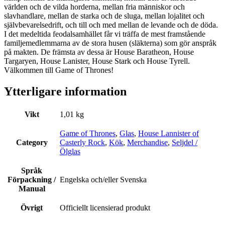
världen och de vilda horderna, mellan fria människor och
slavhandlare, mellan de starka och de sluga, mellan lojalitet och
självbevarelsedrift, och till och med mellan de levande och de döda.
I det medeltida feodalsamhället får vi träffa de mest framstående
familjemedlemmarna av de stora husen (släkterna) som gör anspråk
på makten. De främsta av dessa är House Baratheon, House
Targaryen, House Lanister, House Stark och House Tyrell.
Välkommen till Game of Thrones!
Ytterligare information
Vikt
1,01 kg
Game of Thrones
,
Glas
,
House Lannister of
Category
Casterly Rock
,
Kök
,
Merchandise
,
Seljdel /
Ölglas
Språk
Förpackning /
Engelska och/eller Svenska
Manual
Övrigt
Officiellt licensierad produkt