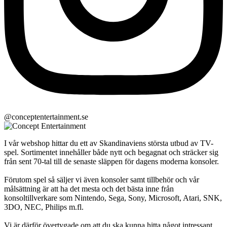
@conceptentertainment.se
I vår webshop hittar du ett av Skandinaviens största utbud av TV-
spel. Sortimentet innehåller både nytt och begagnat och sträcker sig
från sent 70-tal till de senaste släppen för dagens moderna konsoler.
Förutom spel så säljer vi även konsoler samt tillbehör och vår
målsättning är att ha det mesta och det bästa inne från
konsoltillverkare som Nintendo, Sega, Sony, Microsoft, Atari, SNK,
3DO, NEC, Philips m.fl.
Vi är därför övertygade om att du ska kunna hitta något intressant