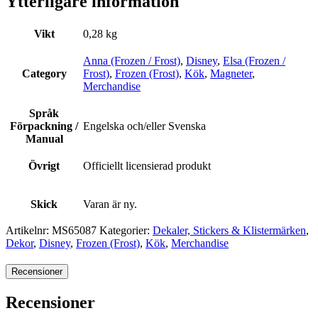
Ytterligare information
Vikt
0,28 kg
Anna (Frozen / Frost)
,
Disney
,
Elsa (Frozen /
Category
Frost)
,
Frozen (Frost)
,
Kök
,
Magneter
,
Merchandise
Språk
Förpackning /
Engelska och/eller Svenska
Manual
Övrigt
Officiellt licensierad produkt
Skick
Varan är ny.
Artikelnr:
MS65087
Kategorier:
Dekaler, Stickers & Klistermärken
,
Dekor
,
Disney
,
Frozen (Frost)
,
Kök
,
Merchandise
Recensioner
Recensioner