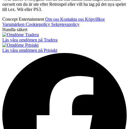
oavsett om du är ute efter Retrospel eller vill ha tag på det nya spelet
till t.ex. Wii eller PS3.
Concept Entertainment
Om oss
Kontakta oss
Köpvillkor
Varumärken
Cookiepolicy
Sekretesspolicy
Handla säkert
Läs våra omdömen på Tradera
Läs våra omdömen på Prisjakt