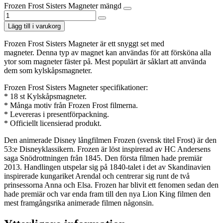
Frozen Frost Sisters Magneter mängd
Lägg till i varukorg
Frozen Frost Sisters Magneter är ett snyggt set med
magneter. Denna typ av magnet kan användas för att försköna alla
ytor som magneter fäster på. Mest populärt är såklart att använda
dem som kylskåpsmagneter.
Frozen Frost Sisters Magneter specifikationer:
* 18 st Kylskåpsmagneter.
* Många motiv från Frozen Frost filmerna.
* Levereras i presentförpackning.
* Officiellt licensierad produkt.
Den animerade Disney långfilmen Frozen (svensk titel Frost) är den
53:e Disneyklassikern. Frozen är löst inspirerad av HC Andersens
saga Snödrottningen från 1845. Den första filmen hade premiär
2013. Handlingen utspelar sig på 1840-talet i det av Skandinavien
inspirerade kungariket Arendal och centrerar sig runt de två
prinsessorna Anna och Elsa. Frozen har blivit ett fenomen sedan den
hade premiär och var enda fram till den nya Lion King filmen den
mest framgångsrika animerade filmen någonsin.