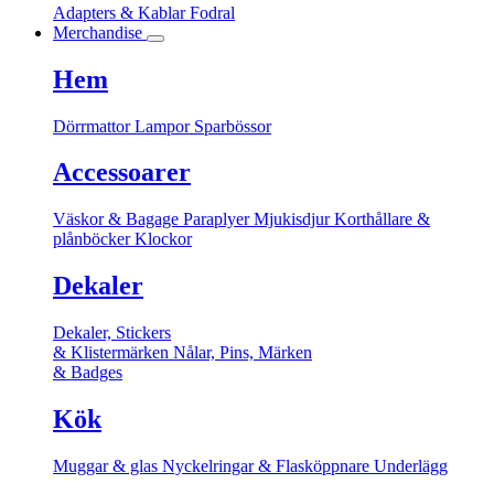
Adapters & Kablar
Fodral
Merchandise
Hem
Dörrmattor
Lampor
Sparbössor
Accessoarer
Väskor & Bagage
Paraplyer
Mjukisdjur
Korthållare &
plånböcker
Klockor
Dekaler
Dekaler, Stickers
& Klistermärken
Nålar, Pins, Märken
& Badges
Kök
Muggar & glas
Nyckelringar & Flasköppnare
Underlägg