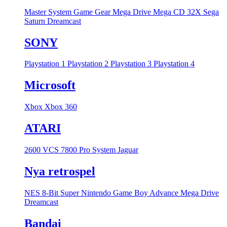
Master System
Game Gear
Mega Drive
Mega CD
32X
Sega
Saturn
Dreamcast
SONY
Playstation 1
Playstation 2
Playstation 3
Playstation 4
Microsoft
Xbox
Xbox 360
ATARI
2600 VCS
7800 Pro System
Jaguar
Nya retrospel
NES 8-Bit
Super Nintendo
Game Boy Advance
Mega Drive
Dreamcast
Bandai