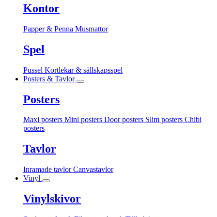
Kontor
Papper & Penna
Musmattor
Spel
Pussel
Kortlekar & sällskapsspel
Posters & Tavlor
Posters
Maxi posters
Mini posters
Door posters
Slim posters
Chibi
posters
Tavlor
Inramade tavlor
Canvastavlor
Vinyl
Vinylskivor