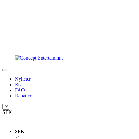
Nyheter
Rea
FAQ
Rabatter
SEK
SEK