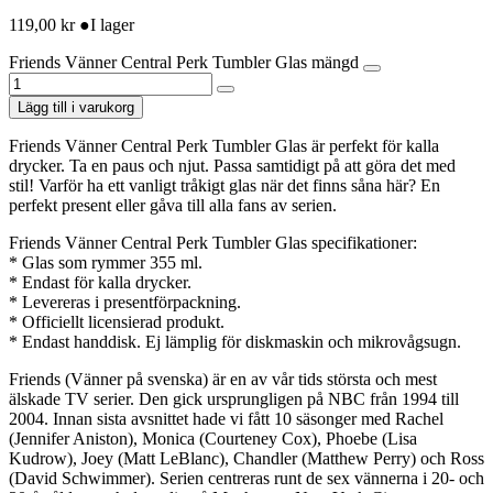
119,00
kr
●
I lager
Friends Vänner Central Perk Tumbler Glas mängd
Lägg till i varukorg
Friends Vänner Central Perk Tumbler Glas är perfekt för kalla
drycker. Ta en paus och njut. Passa samtidigt på att göra det med
stil! Varför ha ett vanligt tråkigt glas när det finns såna här? En
perfekt present eller gåva till alla fans av serien.
Friends Vänner Central Perk Tumbler Glas specifikationer:
* Glas som rymmer 355 ml.
* Endast för kalla drycker.
* Levereras i presentförpackning.
* Officiellt licensierad produkt.
* Endast handdisk. Ej lämplig för diskmaskin och mikrovågsugn.
Friends (Vänner på svenska) är en av vår tids största och mest
älskade TV serier. Den gick ursprungligen på NBC från 1994 till
2004. Innan sista avsnittet hade vi fått 10 säsonger med Rachel
(Jennifer Aniston), Monica (Courteney Cox), Phoebe (Lisa
Kudrow), Joey (Matt LeBlanc), Chandler (Matthew Perry) och Ross
(David Schwimmer). Serien centreras runt de sex vännerna i 20- och