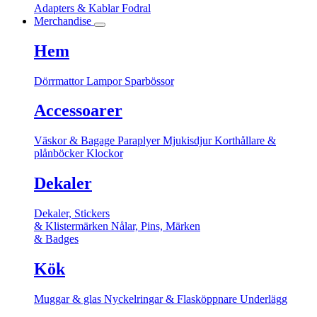
Adapters & Kablar
Fodral
Merchandise
Hem
Dörrmattor
Lampor
Sparbössor
Accessoarer
Väskor & Bagage
Paraplyer
Mjukisdjur
Korthållare &
plånböcker
Klockor
Dekaler
Dekaler, Stickers
& Klistermärken
Nålar, Pins, Märken
& Badges
Kök
Muggar & glas
Nyckelringar & Flasköppnare
Underlägg