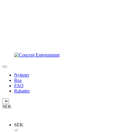
Nyheter
Rea
FAQ
Rabatter
SEK
SEK