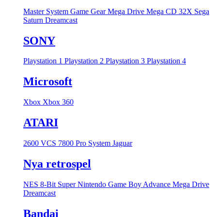
Master System
Game Gear
Mega Drive
Mega CD
32X
Sega
Saturn
Dreamcast
SONY
Playstation 1
Playstation 2
Playstation 3
Playstation 4
Microsoft
Xbox
Xbox 360
ATARI
2600 VCS
7800 Pro System
Jaguar
Nya retrospel
NES 8-Bit
Super Nintendo
Game Boy Advance
Mega Drive
Dreamcast
Bandai