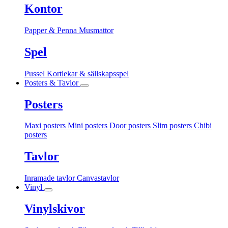
Kontor
Papper & Penna
Musmattor
Spel
Pussel
Kortlekar & sällskapsspel
Posters & Tavlor
Posters
Maxi posters
Mini posters
Door posters
Slim posters
Chibi
posters
Tavlor
Inramade tavlor
Canvastavlor
Vinyl
Vinylskivor