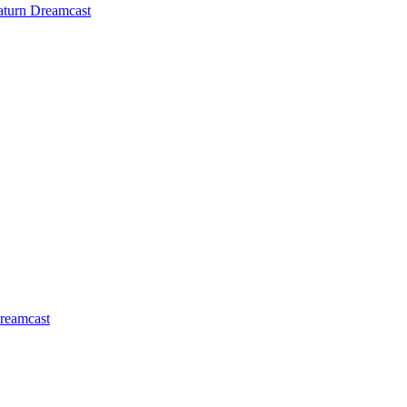
aturn
Dreamcast
reamcast