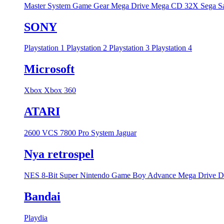
Master System
Game Gear
Mega Drive
Mega CD
32X
Sega S
SONY
Playstation 1
Playstation 2
Playstation 3
Playstation 4
Microsoft
Xbox
Xbox 360
ATARI
2600 VCS
7800 Pro System
Jaguar
Nya retrospel
NES 8-Bit
Super Nintendo
Game Boy Advance
Mega Drive
D
Bandai
Playdia