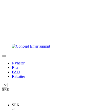
Nyheter
Rea
FAQ
Rabatter
SEK
SEK