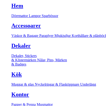
Hem
Dörrmattor
Lampor
Sparbössor
Accessoarer
Väskor & Bagage
Paraplyer
Mjukisdjur
Korthållare & plånböc
Dekaler
Dekaler, Stickers
& Klistermärken
Nålar, Pins, Märken
& Badges
Kök
Muggar & glas
Nyckelringar & Flasköppnare
Underlägg
Kontor
Papper & Penna
Musmattor