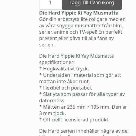
Hard
Lägg Till I Varukorg
Yippie
Ki
Die Hard Yippie Ki Yay Musmatta
Yay
Gör din arbetsyta lite roligare med en
Musmatta
av våra snygga musmattor från film,
mängd
serier, anime och TV-spel! En perfekt
present eller gåva till alla fans av
serien.
Die Hard Yippie Ki Yay Musmatta
specifikationer:
* Högkvalitativt tryck.
* Undersidan i material som gör att
mattan inte åker runt.
* Flexibel och portabel.
* Slät yta som passar för alla typer av
datormöss.
* Måtten är 235 mm * 195 mm. Den är
3 mm tjock.
* Officiellt licensierad produkt.
Die Hard serien innehåller några av de