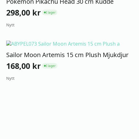
Pokemon Pikachu Head 30 cm Kudde
298,00
kr
I lager
●
Nytt
Sailor Moon Artemis 15 cm Plush Mjukdjur
168,00
kr
I lager
●
Nytt